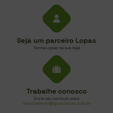
Seja um parceiro Lopas
Tenha Lopas na sua loja!
Trabalhe conosco
Envie seu currículo para
recrutamento@grupolopas.com.br