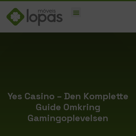
Yes Casino – Den Komplette
Guide Omkring
Gamingoplevelsen