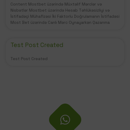
Content Mostbet üzərində Müxtəlif Mərclər və
Nisbətlər Mostbet üzərində Hesab Təhlükəsizliyi və
İstifadəçi Mühafizəsi İki Faktorlu Doğrulamanın İstifadəsi
Most Bet üzərində Canlı Mərc Oynayarkən Qazanma
Test Post Created
Test Post Created