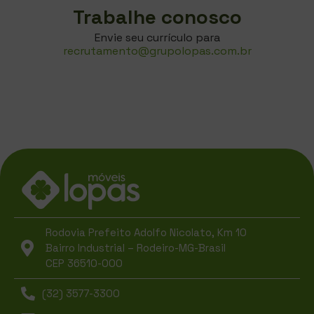
Trabalhe conosco
Envie seu currículo para
recrutamento@grupolopas.com.br
Rodovia Prefeito Adolfo Nicolato, Km 10
Bairro Industrial – Rodeiro-MG-Brasil
CEP 36510-000
(32) 3577-3300