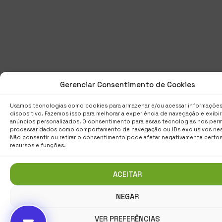
Gerenciar Consentimento de Cookies
Usamos tecnologias como cookies para armazenar e/ou acessar informaçõe
dispositivo. Fazemos isso para melhorar a experiência de navegação e exibir
anúncios personalizados. O consentimento para essas tecnologias nos permi
processar dados como comportamento de navegação ou IDs exclusivos nest
Não consentir ou retirar o consentimento pode afetar negativamente certo
recursos e funções.
ACEITAR
NEGAR
VER PREFERÊNCIAS