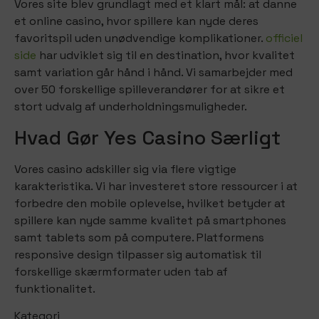
Vores site blev grundlagt med et klart mål: at danne
et online casino, hvor spillere kan nyde deres
favoritspil uden unødvendige komplikationer.
officiel
side
har udviklet sig til en destination, hvor kvalitet
samt variation går hånd i hånd. Vi samarbejder med
over 50 forskellige spilleverandører for at sikre et
stort udvalg af underholdningsmuligheder.
Hvad Gør Yes Casino Særligt
Vores casino adskiller sig via flere vigtige
karakteristika. Vi har investeret store ressourcer i at
forbedre den mobile oplevelse, hvilket betyder at
spillere kan nyde samme kvalitet på smartphones
samt tablets som på computere. Platformens
responsive design tilpasser sig automatisk til
forskellige skærmformater uden tab af
funktionalitet.
Kategori