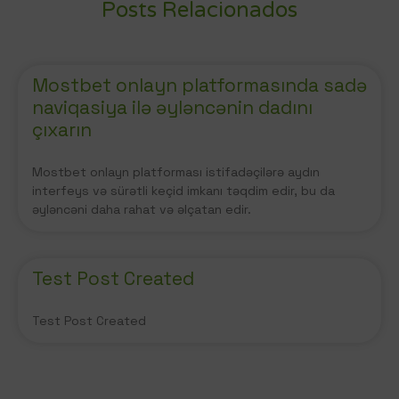
Posts Relacionados
Mostbet onlayn platformasında sadə
naviqasiya ilə əyləncənin dadını
çıxarın
Mostbet onlayn platforması istifadəçilərə aydın
interfeys və sürətli keçid imkanı təqdim edir, bu da
əyləncəni daha rahat və əlçatan edir.
Test Post Created
Test Post Created