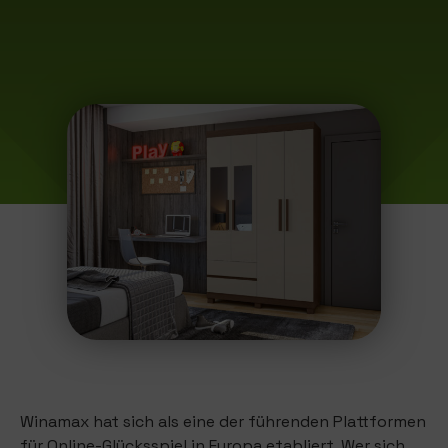
Winamax hat sich als eine der führenden Plattformen
für Online-Glücksspiel in Europa etabliert. Wer sich