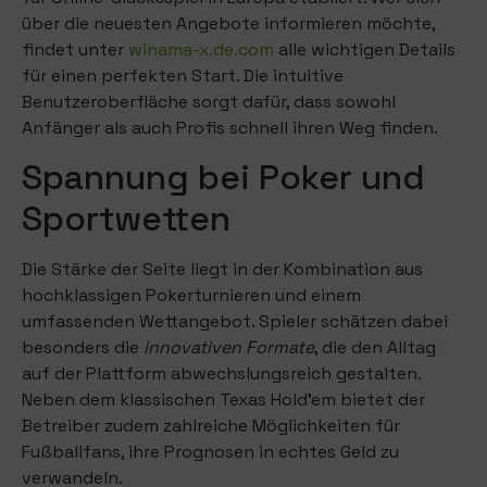
über die neuesten Angebote informieren möchte,
findet unter
winama-x.de.com
alle wichtigen Details
für einen perfekten Start. Die intuitive
Benutzeroberfläche sorgt dafür, dass sowohl
Anfänger als auch Profis schnell ihren Weg finden.
Spannung bei Poker und
Sportwetten
Die Stärke der Seite liegt in der Kombination aus
hochklassigen Pokerturnieren und einem
umfassenden Wettangebot. Spieler schätzen dabei
besonders die
innovativen Formate
, die den Alltag
auf der Plattform abwechslungsreich gestalten.
Neben dem klassischen Texas Hold’em bietet der
Betreiber zudem zahlreiche Möglichkeiten für
Fußballfans, ihre Prognosen in echtes Geld zu
verwandeln.