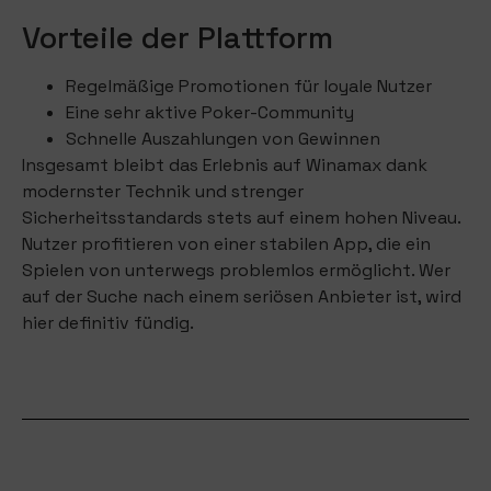
Vorteile der Plattform
Regelmäßige Promotionen für loyale Nutzer
Eine sehr aktive Poker-Community
Schnelle Auszahlungen von Gewinnen
Insgesamt bleibt das Erlebnis auf Winamax dank
modernster Technik und strenger
Sicherheitsstandards stets auf einem hohen Niveau.
Nutzer profitieren von einer stabilen App, die ein
Spielen von unterwegs problemlos ermöglicht. Wer
auf der Suche nach einem seriösen Anbieter ist, wird
hier definitiv fündig.