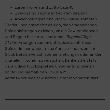
Euromillionen und Lotto 6aus45
Live-Casino Tische mit echten Dealern
Abwechslungsreiche Video-Spielautomaten
Für Neulinge empfiehlt es sich, die verschiedenen
Spielanleitungen zu lesen, um die Gewinnchancen
und Regeln besser zu verstehen.
Regelmäßige
Aktionen
sorgen zudem dafür, dass auch treue
Spieler immer wieder neue Anreize finden, um ihr
Glück bei den verschiedenen Ziehungen oder an den
digitalen Tischen zu versuchen. Denken Sie stets
daran, dass Glücksspiel als Unterhaltung dienen
sollte und niemals den Fokus auf
verantwortungsbewusstes Handeln verlieren darf.