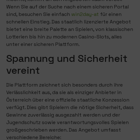
Wenn Sie auf der Suche nach einem sicheren Portal
sind, besuchen Sie einfach
win2day-at
für einen
schnellen Einstieg. Das staatlich lizenzierte Angebot
bietet eine breite Palette an Spielen, von klassischen
Lotterien bis hin zu modernen Casino-Slots, alles
unter einer sicheren Plattform.
Spannung und Sicherheit
vereint
Die Plattform zeichnet sich besonders durch ihre
Verlässlichkeit aus, da sie als einziger Anbieter in
Österreich über eine offizielle staatliche Konzession
verfügt. Dies gibt Spielern die nötige Sicherheit, dass
Gewinne zuverlässig ausgezahlt werden und der
Jugendschutz sowie verantwortungsvolles Spielen
großgeschrieben werden. Das Angebot umfasst
verschiedene Bereiche: