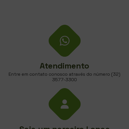
Atendimento
Entre em contato conosco através do número (32)
3577-3300
Seja um parceiro Lopas