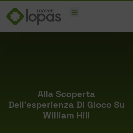
Alla Scoperta
Dell’esperienza Di Gioco Su
William Hill