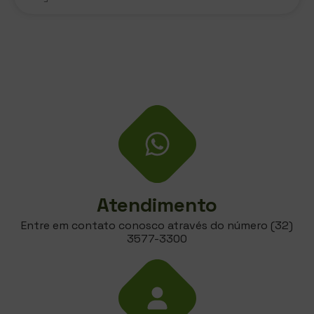
Atendimento
Entre em contato conosco através do número (32)
3577-3300