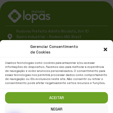
Rodovia Prefeito Adolfo Nicolato, Km 10
Bairro Industrial – Rodeiro-MG-Brasil
CEP 36510-000
Gerenciar Consentimento
de Cookies
(32) 3577-3300
lopas@grupolopas.com.br
Usamos tecnologias como cookies para armazenar e/ou acessar
informações do dispositivo. Fazemos isso para melhorar a experiência
de navegação e exibir anúncios personalizados. O consentimento para
essas tecnologias nos permitirá processar dados como comportamento
de navegação ou IDs exclusivos neste site. Não consentir ou retirar o
consentimento pode afetar negativamente certos recursos e funções.
ACEITAR
NEGAR