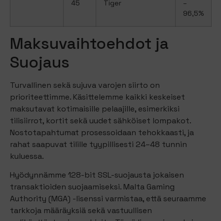
45
Tiger
–
96,5%
Maksuvaihtoehdot ja
Suojaus
Turvallinen sekä sujuva varojen siirto on
prioriteettimme. Käsittelemme kaikki keskeiset
maksutavat kotimaisille pelaajille, esimerkiksi
tilisiirrot, kortit sekä uudet sähköiset lompakot.
Nostotapahtumat prosessoidaan tehokkaasti, ja
rahat saapuvat tilille tyypillisesti 24–48 tunnin
kuluessa.
Hyödynnämme 128-bit SSL-suojausta jokaisen
transaktioiden suojaamiseksi. Malta Gaming
Authority (MGA) -lisenssi varmistaa, että seuraamme
tarkkoja määräyksiä sekä vastuullisen