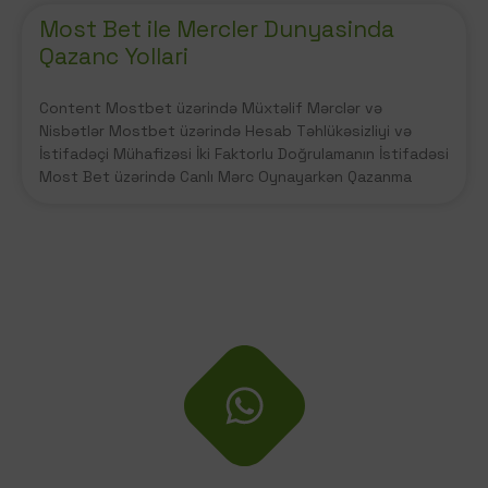
Most Bet ile Mercler Dunyasinda
Qazanc Yollari
Content Mostbet üzərində Müxtəlif Mərclər və
Nisbətlər Mostbet üzərində Hesab Təhlükəsizliyi və
İstifadəçi Mühafizəsi İki Faktorlu Doğrulamanın İstifadəsi
Most Bet üzərində Canlı Mərc Oynayarkən Qazanma