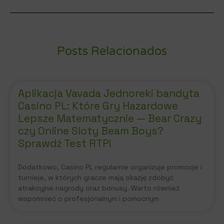
Posts Relacionados
Aplikacja Vavada Jednoreki bandyta
Casino PL: Które Gry Hazardowe
Lepsze Matematycznie — Bear Crazy
czy Online Sloty Beam Boys?
Sprawdź Test RTP!
Dodatkowo, Casino PL regularnie organizuje promocje i
turnieje, w których gracze mają okazję zdobyć
atrakcyjne nagrody oraz bonusy. Warto również
wspomnieć o profesjonalnym i pomocnym