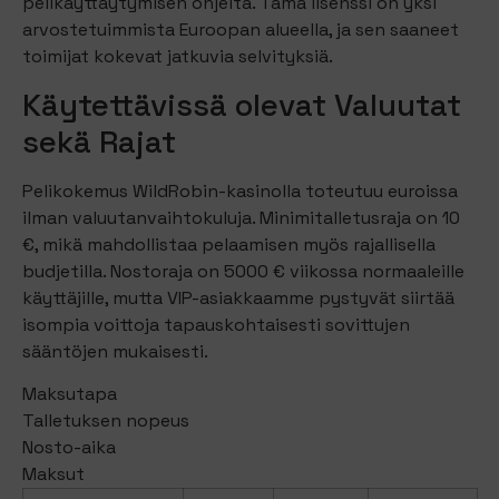
pelikäyttäytymisen ohjeita. Tämä lisenssi on yksi
arvostetuimmista Euroopan alueella, ja sen saaneet
toimijat kokevat jatkuvia selvityksiä.
Käytettävissä olevat Valuutat
sekä Rajat
Pelikokemus WildRobin-kasinolla toteutuu euroissa
ilman valuutanvaihtokuluja. Minimitalletusraja on 10
€, mikä mahdollistaa pelaamisen myös rajallisella
budjetilla. Nostoraja on 5000 € viikossa normaaleille
käyttäjille, mutta VIP-asiakkaamme pystyvät siirtää
isompia voittoja tapauskohtaisesti sovittujen
sääntöjen mukaisesti.
Maksutapa
Talletuksen nopeus
Nosto-aika
Maksut