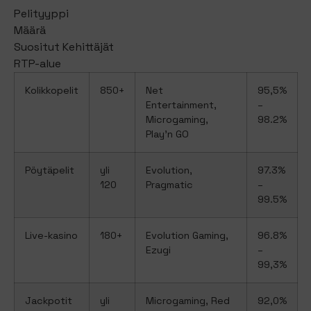
Pelityyppi
Määrä
Suositut Kehittäjät
RTP-alue
Kolikkopelit
850+
Net
95,5%
Entertainment,
–
Microgaming,
98.2%
Play’n GO
Pöytäpelit
yli
Evolution,
97.3%
120
Pragmatic
–
99.5%
Live-kasino
180+
Evolution Gaming,
96.8%
Ezugi
–
99,3%
Jackpotit
yli
Microgaming, Red
92,0%