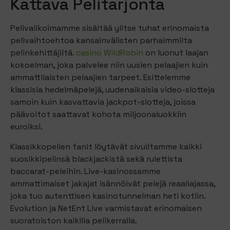
Kattava Pelitarjonta
Pelivalikoimamme sisältää ylitse tuhat erinomaista
pelivaihtoehtoa kansainvälisten parhaimmilta
pelinkehittäjiltä.
casino WildRobin
on luonut laajan
kokoelman, joka palvelee niin uusien pelaajien kuin
ammattilaisten pelaajien tarpeet. Esittelemme
klassisia hedelmäpelejä, uudenaikaisia video-slotteja
samoin kuin kasvattavia jackpot-slotteja, joissa
päävoitot saattavat kohota miljoonaluokkiin
euroiksi.
Klassikkopelien fanit löytävät sivuiltamme kaikki
suosikkipelinsä blackjackistä sekä rulettista
baccarat-peleihin. Live-kasinossamme
ammattimaiset jakajat isännöivät pelejä reaaliajassa,
joka tuo autenttisen kasinotunnelman heti kotiin.
Evolution ja NetEnt Live varmistavat erinomaisen
suoratoiston kaikilla pelikerralla.