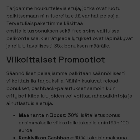
Tarjoamme houkuttelevia etuja, jotka ovat luotu
palkitsemaan niin tuoreita että vanhat pelaajia.
Tervetuliaispakettimme käsittää
ensitalletusbonuksen sekä free spins valituissa
pelikonteissa. Kierrätysedellytykset ovat läpinäkyvät
ja reilut, tavallisesti 35x bonuksen määrälle.
Viikoittaiset Promootiot
Säännölliset pelaajiamme palkitaan säännöllisesti
viikoittaisilla tarjouksilla. Näihin kuuluvat reload-
bonukset, cashback-palautukset samoin kuin
erityiset kilpailut, joiden voi voittaa rahapalkintoja ja
ainutlaatuisia etuja.
Maanantain Boost:
50% lisätalletusbonus
ensimmäiselle viikkotalletukselle enintään 100
euroa
Keskiviikon Cashback:
10 % takaisinmaksuna