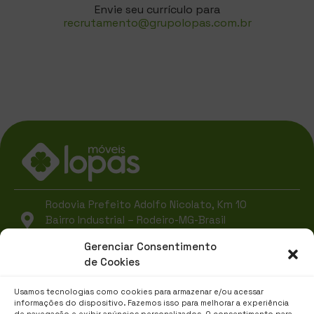
Envie seu currículo para
recrutamento@grupolopas.com.br
Rodovia Prefeito Adolfo Nicolato, Km 10
Bairro Industrial – Rodeiro-MG-Brasil
CEP 36510-000
Gerenciar Consentimento
de Cookies
(32) 3577-3300
lopas@grupolopas.com.br
Usamos tecnologias como cookies para armazenar e/ou acessar
informações do dispositivo. Fazemos isso para melhorar a experiência