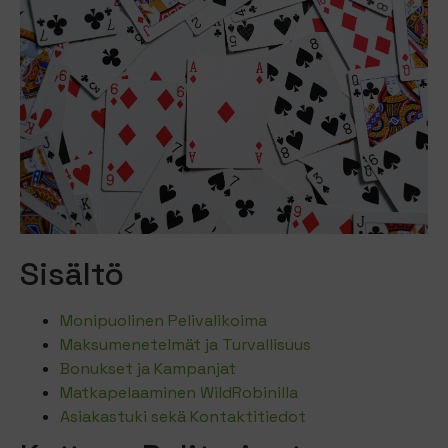
Sisältö
Monipuolinen Pelivalikoima
Maksumenetelmät ja Turvallisuus
Bonukset ja Kampanjat
Matkapelaaminen WildRobinilla
Asiakastuki sekä Kontaktitiedot