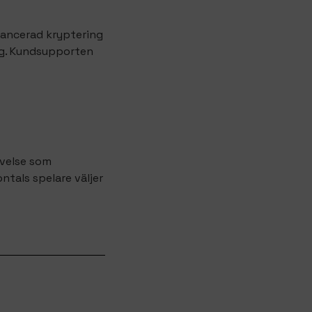
vancerad kryptering
ng. Kundsupporten
velse som
ntals spelare väljer