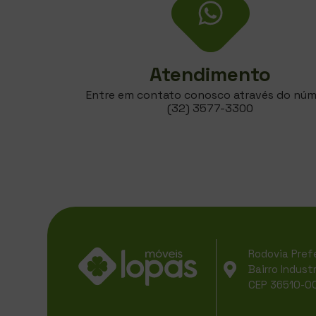
Atendimento
Entre em contato conosco através do nú
(32) 3577-3300
Rodovia Prefe
Bairro Indust
CEP 36510-0