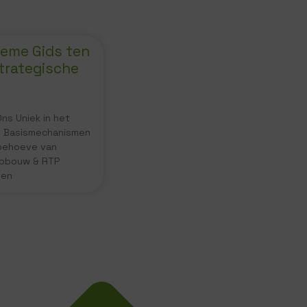
ieme Gids ten
trategische
s Uniek in het
n Basismechanismen
 behoeve van
opbouw & RTP
een