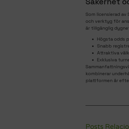
Säkerhet oc
Som licensierad av 
och verktyg för an
är tillgänglig dygne
Högsta odds p
Snabb registr
Attraktiva vä
Exklusiva tur
Sammanfattningsvis
kombinerar underhål
plattformen år efter
Posts Relaci