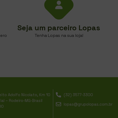
Seja um parceiro Lopas
mero
Tenha Lopas na sua loja!
ito Adolfo Nicolato, Km 10
(32) 3577-3300
rial – Rodeiro-MG-Brasil
lopas@grupolopas.com.br
00