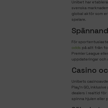
Unibet har etablera
svenska marknaden. M
global aktör som er
spelare.
Spännand
För sportentusiaster
odds
på allt från fo
Premier League elle
uppdateringar och 
Casino och
Unibets casinoavde
Play’n GO, inklusive
dealers i realtid fö
spinna hjulen eller 