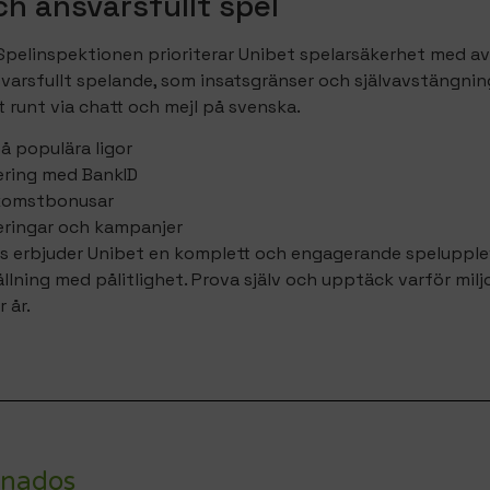
h ansvarsfullt spel
Spelinspektionen prioriterar Unibet spelarsäkerhet med a
svarsfullt spelande, som insatsgränser och självavstängni
t runt via chatt och mejl på svenska.
å populära ligor
ering med BankID
lkomstbonusar
neringar och kampanjer
 erbjuder Unibet en komplett och engagerande spelupple
lning med pålitlighet. Prova själv och upptäck varför miljo
 år.
onados