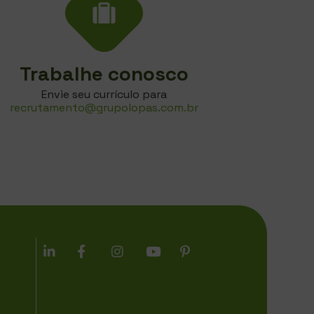
Trabalhe conosco
Envie seu currículo para
recrutamento@grupolopas.com.br