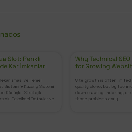
onados
a Slot: Renkli
Why Technical SEO S
de Kar İmkanları
for Growing Websi
 Mekanizması ve Temel
Site growth is often limite
yet Sistemi & Kazanç Sistemi
quality alone, but by techni
ree Dönüşler Stratejik
down crawling, indexing, or u
ontrolü Tekniksel Detaylar ve
those problems early