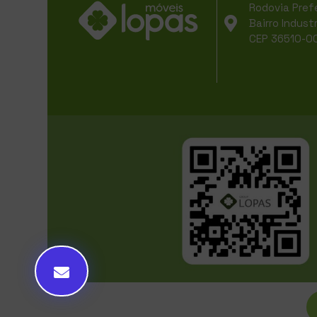
Rodovia Prefe
Bairro Indust
CEP 36510-0