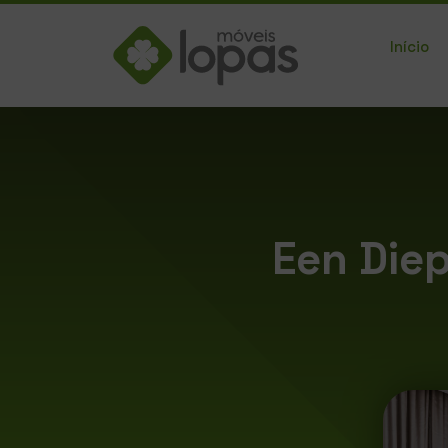
Início
Een Diep