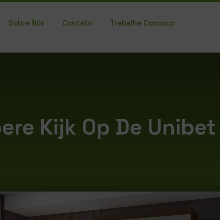
Sobre Nós
Contato
Trabalhe Conosco
ere Kijk Op De Unibet