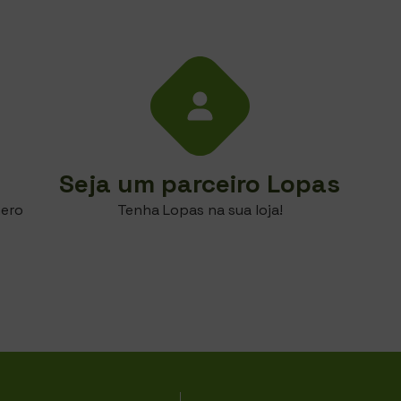
Seja um parceiro Lopas
mero
Tenha Lopas na sua loja!