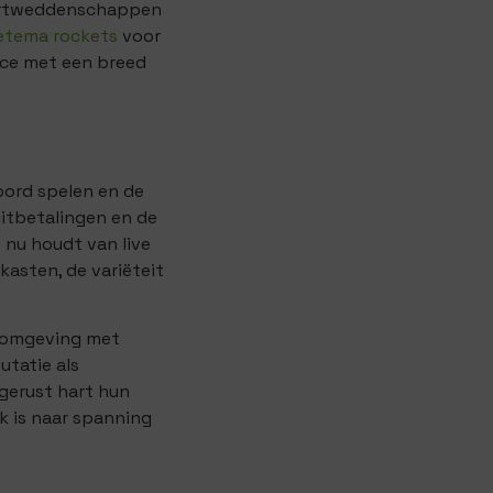
portweddenschappen
ietema rockets
voor
ace met een breed
oord spelen en de
uitbetalingen en de
 nu houdt van live
asten, de variëteit
elomgeving met
utatie als
gerust hart hun
k is naar spanning