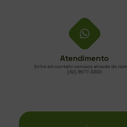
Atendimento
Entre em contato conosco através do nú
(32) 3577-3300