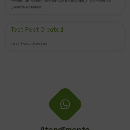
потрібний розділ без зайвих переходів, що особливо
цінують новачки.
Test Post Created
Test Post Created
Atendimento