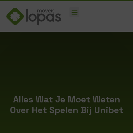
Alles Wat Je Moet Weten
Over Het Spelen Bij Unibet