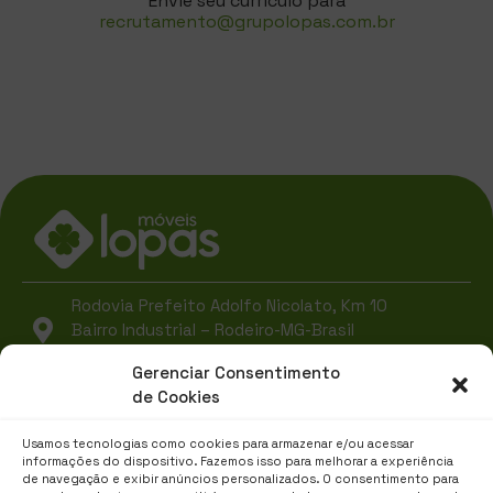
Envie seu currículo para
recrutamento@grupolopas.com.br
Rodovia Prefeito Adolfo Nicolato, Km 10
Bairro Industrial – Rodeiro-MG-Brasil
CEP 36510-000
Gerenciar Consentimento
de Cookies
(32) 3577-3300
lopas@grupolopas.com.br
Usamos tecnologias como cookies para armazenar e/ou acessar
informações do dispositivo. Fazemos isso para melhorar a experiência
de navegação e exibir anúncios personalizados. O consentimento para