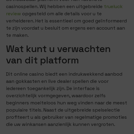
casinospellen. Wij hebben een uitgebreide
trueluck
review
opgesteld om alle details voor u te
verhelderen. Het is essentieel om goed geïnformeerd
te zijn voordat u besluit om ergens een account aan
te maken.
Wat kunt u verwachten
van dit platform
Dit online casino biedt een indrukwekkend aanbod
aan gokkasten en live dealer spellen die voor
iedereen toegankelijk zijn. De interface is
overzichtelijk vormgegeven, waardoor zelfs
beginners moeiteloos hun weg vinden naar de meest
populaire titels. Naast de uitgebreide spelselectie
profiteert u als gebruiker van regelmatige promoties
die uw winkansen aanzienlijk kunnen vergroten.