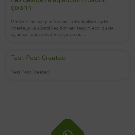
çıxarın
Mostbet onlayn platforması istifadəçilərə aydın
interfeys və sürətli keçid imkanı təqdim edir, bu da
əyləncəni daha rahat və əlçatan edir.
Test Post Created
Test Post Created