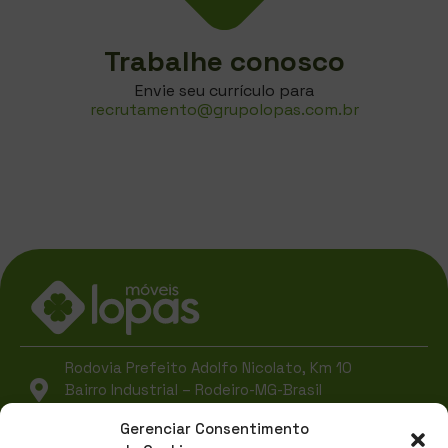
Trabalhe conosco
Envie seu currículo para
recrutamento@grupolopas.com.br
Rodovia Prefeito Adolfo Nicolato, Km 10
Bairro Industrial – Rodeiro-MG-Brasil
CEP 36510-000
Gerenciar Consentimento