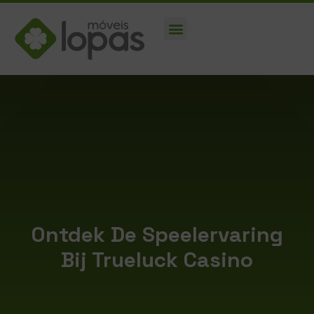
Ontdek De Speelervaring
Bij Trueluck Casino