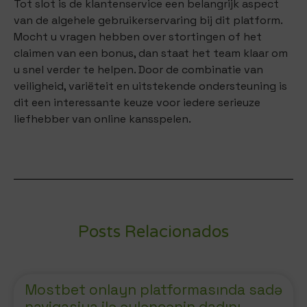
Tot slot is de klantenservice een belangrijk aspect
van de algehele gebruikerservaring bij dit platform.
Mocht u vragen hebben over stortingen of het
claimen van een bonus, dan staat het team klaar om
u snel verder te helpen. Door de combinatie van
veiligheid, variëteit en uitstekende ondersteuning is
dit een interessante keuze voor iedere serieuze
liefhebber van online kansspelen.
Posts Relacionados
Mostbet onlayn platformasında sadə
naviqasiya ilə əyləncənin dadını