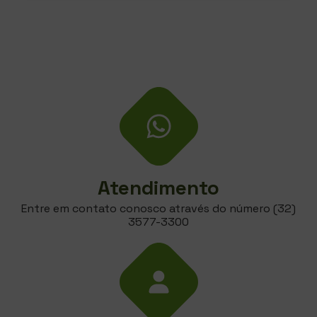
Atendimento
Entre em contato conosco através do número (32)
3577-3300