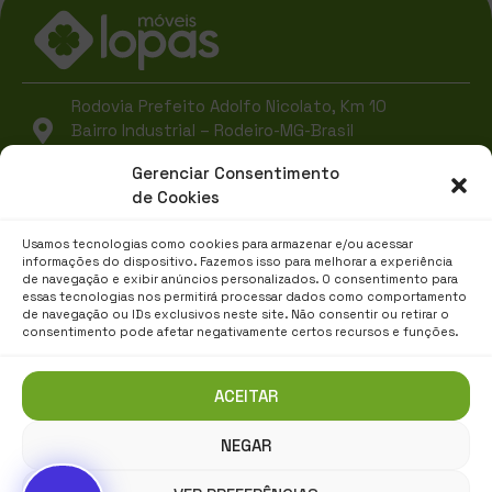
Rodovia Prefeito Adolfo Nicolato, Km 10
Bairro Industrial – Rodeiro-MG-Brasil
CEP 36510-000
Gerenciar Consentimento
de Cookies
(32) 3577-3300
lopas@grupolopas.com.br
Usamos tecnologias como cookies para armazenar e/ou acessar
informações do dispositivo. Fazemos isso para melhorar a experiência
de navegação e exibir anúncios personalizados. O consentimento para
essas tecnologias nos permitirá processar dados como comportamento
de navegação ou IDs exclusivos neste site. Não consentir ou retirar o
consentimento pode afetar negativamente certos recursos e funções.
ACEITAR
NEGAR