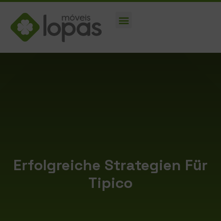
Erfolgreiche Strategien Für
Tipico