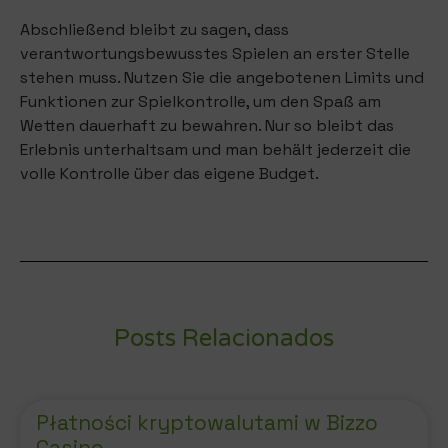
Abschließend bleibt zu sagen, dass
verantwortungsbewusstes Spielen an erster Stelle
stehen muss. Nutzen Sie die angebotenen Limits und
Funktionen zur Spielkontrolle, um den Spaß am
Wetten dauerhaft zu bewahren. Nur so bleibt das
Erlebnis unterhaltsam und man behält jederzeit die
volle Kontrolle über das eigene Budget.
Posts Relacionados
Płatności kryptowalutami w Bizzo
Casino