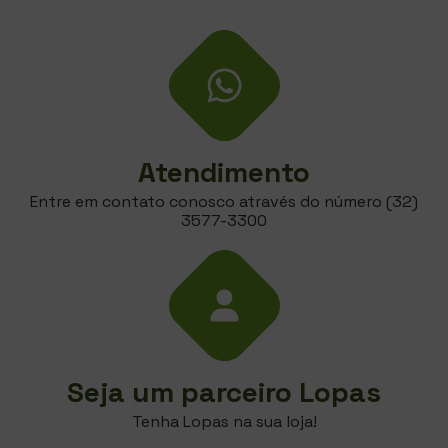
Atendimento
Entre em contato conosco através do número (32)
3577-3300
Seja um parceiro Lopas
Tenha Lopas na sua loja!