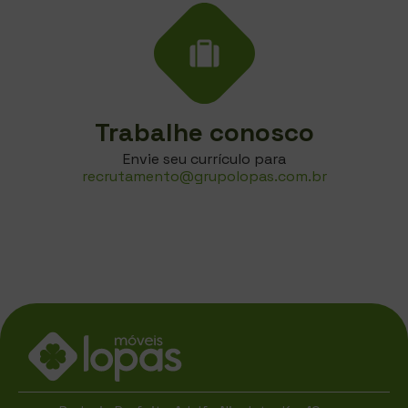
Trabalhe conosco
Envie seu currículo para
recrutamento@grupolopas.com.br