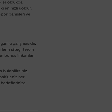
ekler oldukça
ki en hızlı yoldur.
spor bahisleri ve
yumlu çalışmasıdır.
lerin siteyi tercih
lan bonus imkanları
 bulabilirsiniz.
 bakiyeniz her
 hedeflerinize