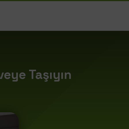
veye Taşıyın