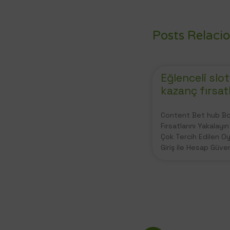
Posts Relaci
Eğlenceli slo
kazanç fırsatl
Content Bet hub Bo
Fırsatlarını Yakalayı
Çok Tercih Edilen O
Giriş ile Hesap Güven