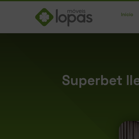
Início
Superbet Il