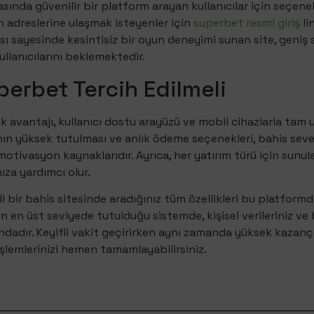
sında güvenilir bir platform arayan kullanıcılar için seçen
n adreslerine ulaşmak isteyenler için
superbet resmi giriş
lin
ı sayesinde kesintisiz bir oyun deneyimi sunan site, geniş 
ullanıcılarını beklemektedir.
erbet Tercih Edilmeli
 avantajı, kullanıcı dostu arayüzü ve mobil cihazlarla tam u
nın yüksek tutulması ve anlık ödeme seçenekleri, bahis sever
otivasyon kaynaklarıdır. Ayrıca, her yatırım türü için sunu
ıza yardımcı olur.
i bir bahis sitesinde aradığınız tüm özellikleri bu platformda
n en üst seviyede tutulduğu sistemde, kişisel verileriniz ve
dadır. Keyifli vakit geçirirken aynı zamanda yüksek kazanç
işlemlerinizi hemen tamamlayabilirsiniz.