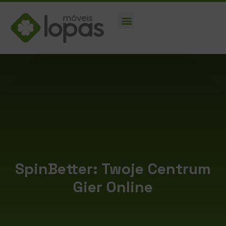
SpinBetter: Twoje Centrum
Gier Online