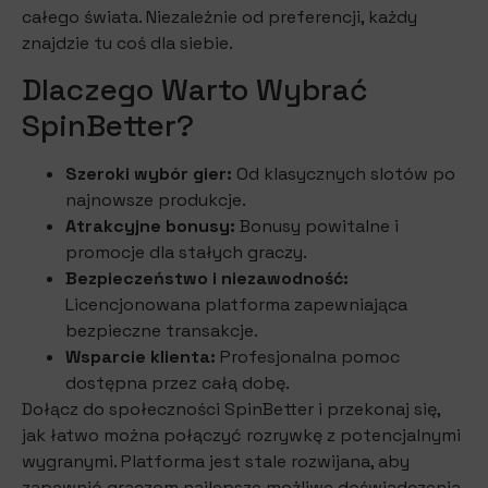
całego świata. Niezależnie od preferencji, każdy
znajdzie tu coś dla siebie.
Dlaczego Warto Wybrać
SpinBetter?
Szeroki wybór gier:
Od klasycznych slotów po
najnowsze produkcje.
Atrakcyjne bonusy:
Bonusy powitalne i
promocje dla stałych graczy.
Bezpieczeństwo i niezawodność:
Licencjonowana platforma zapewniająca
bezpieczne transakcje.
Wsparcie klienta:
Profesjonalna pomoc
dostępna przez całą dobę.
Dołącz do społeczności SpinBetter i przekonaj się,
jak łatwo można połączyć rozrywkę z potencjalnymi
wygranymi. Platforma jest stale rozwijana, aby
zapewnić graczom najlepsze możliwe doświadczenia.