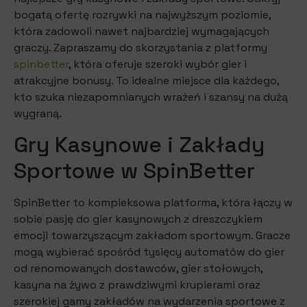
bogatą ofertę rozrywki na najwyższym poziomie,
która zadowoli nawet najbardziej wymagających
graczy. Zapraszamy do skorzystania z platformy
spinbetter
, która oferuje szeroki wybór gier i
atrakcyjne bonusy. To idealne miejsce dla każdego,
kto szuka niezapomnianych wrażeń i szansy na dużą
wygraną.
Gry Kasynowe i Zakłady
Sportowe w SpinBetter
SpinBetter to kompleksowa platforma, która łączy w
sobie pasję do gier kasynowych z dreszczykiem
emocji towarzyszącym zakładom sportowym. Gracze
mogą wybierać spośród tysięcy automatów do gier
od renomowanych dostawców, gier stołowych,
kasyna na żywo z prawdziwymi krupierami oraz
szerokiej gamy zakładów na wydarzenia sportowe z