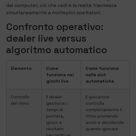
dal computer; ciò che vedi è la realtà trasmessa
simultaneamente a molteplici spettatori.
Confronto operativo:
dealer live versus
algoritmo automatico
Elemento
Come
Come funziona
funziona nei
nelle slot
giochi live
automatiche
Controllo
Il dealer
Il giocatore
del ritmo
gestisce i
controlla
tempi di
completamente il
puntata,
ritmo premendo
gioco e
avvio e decidendo
risultato
quando giocare
secondo un