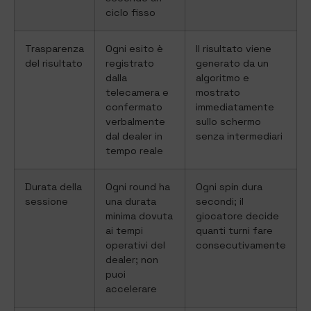
ciclo fisso
Trasparenza
Ogni esito è
Il risultato viene
del risultato
registrato
generato da un
dalla
algoritmo e
telecamera e
mostrato
confermato
immediatamente
verbalmente
sullo schermo
dal dealer in
senza intermediari
tempo reale
Durata della
Ogni round ha
Ogni spin dura
sessione
una durata
secondi; il
minima dovuta
giocatore decide
ai tempi
quanti turni fare
operativi del
consecutivamente
dealer; non
puoi
accelerare