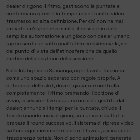
dealer dirigono il ritmo, gestiscono le puntate e
confermano gli esiti in tempo reale tramite video
trasmesso ad alta definizione. Per chi non ha mai
provato un’esperienza simile, il passaggio dalla
semplice automazione a un gioco con dealer umano
rappresenta un salto qualitativo considerevole, sia
dal punto di vista dell’atmosfera che da quello
pratico della gestione della sessione.
Nella lobby live di Spinanga, ogni tavolo funziona
come uno spazio separato con regole proprie. A
differenza delle slot, dove il giocatore controlla
completamente il ritmo premendo il bottone di
avvio, le sessioni live seguono un ciclo gestito dal
dealer: annuncia i tempi per le puntate, chiude il
tavolo quando inizia il gioco, comunica i risultati e
prepara il round successivo. Il sistema di ripresa video
cattura ogni movimento dietro il tavolo, assicurando
trasparenza totale. Non ci sono animazioni generate