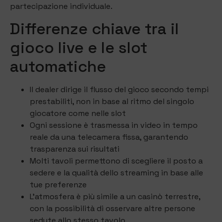
partecipazione individuale.
Differenze chiave tra il
gioco live e le slot
automatiche
Il dealer dirige il flusso del gioco secondo tempi
prestabiliti, non in base al ritmo del singolo
giocatore come nelle slot
Ogni sessione è trasmessa in video in tempo
reale da una telecamera fissa, garantendo
trasparenza sui risultati
Molti tavoli permettono di scegliere il posto a
sedere e la qualità dello streaming in base alle
tue preferenze
L’atmosfera è più simile a un casinò terrestre,
con la possibilità di osservare altre persone
sedute allo stesso tavolo