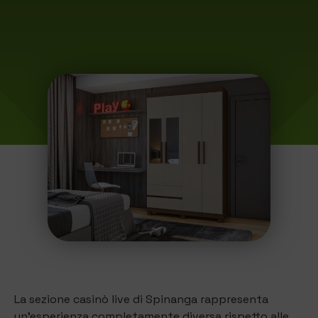
La sezione casinò live di Spinanga rappresenta
un’esperienza completamente diversa rispetto alle