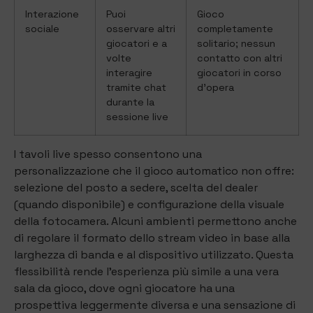
Interazione
Puoi
Gioco
sociale
osservare altri
completamente
giocatori e a
solitario; nessun
volte
contatto con altri
interagire
giocatori in corso
tramite chat
d’opera
durante la
sessione live
I tavoli live spesso consentono una
personalizzazione che il gioco automatico non offre:
selezione del posto a sedere, scelta del dealer
(quando disponibile) e configurazione della visuale
della fotocamera. Alcuni ambienti permettono anche
di regolare il formato dello stream video in base alla
larghezza di banda e al dispositivo utilizzato. Questa
flessibilità rende l’esperienza più simile a una vera
sala da gioco, dove ogni giocatore ha una
prospettiva leggermente diversa e una sensazione di