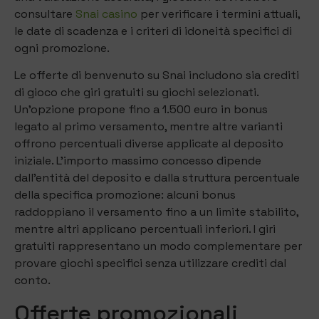
consultare
Snai casino
per verificare i termini attuali,
le date di scadenza e i criteri di idoneità specifici di
ogni promozione.
Le offerte di benvenuto su Snai includono sia crediti
di gioco che giri gratuiti su giochi selezionati.
Un’opzione propone fino a 1.500 euro in bonus
legato al primo versamento, mentre altre varianti
offrono percentuali diverse applicate al deposito
iniziale. L’importo massimo concesso dipende
dall’entità del deposito e dalla struttura percentuale
della specifica promozione: alcuni bonus
raddoppiano il versamento fino a un limite stabilito,
mentre altri applicano percentuali inferiori. I giri
gratuiti rappresentano un modo complementare per
provare giochi specifici senza utilizzare crediti dal
conto.
Offerte promozionali