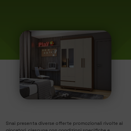
Snai presenta diverse offerte promozionali rivolte ai
giocatori, ciascuna con condizioni specifiche e