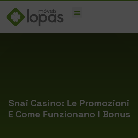
Snai Casino: Le Promozioni
E Come Funzionano I Bonus