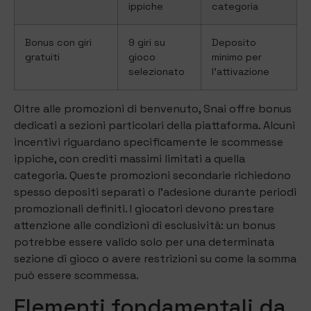
ippiche
categoria
Bonus con giri
9 giri su
Deposito
gratuiti
gioco
minimo per
selezionato
l’attivazione
Oltre alle promozioni di benvenuto, Snai offre bonus
dedicati a sezioni particolari della piattaforma. Alcuni
incentivi riguardano specificamente le scommesse
ippiche, con crediti massimi limitati a quella
categoria. Queste promozioni secondarie richiedono
spesso depositi separati o l’adesione durante periodi
promozionali definiti. I giocatori devono prestare
attenzione alle condizioni di esclusività: un bonus
potrebbe essere valido solo per una determinata
sezione di gioco o avere restrizioni su come la somma
può essere scommessa.
Elementi fondamentali da