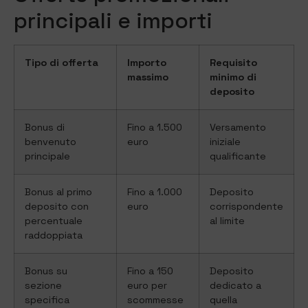
principali e importi
Tipo di offerta
Importo
Requisito
massimo
minimo di
deposito
Bonus di
Fino a 1.500
Versamento
benvenuto
euro
iniziale
principale
qualificante
Bonus al primo
Fino a 1.000
Deposito
deposito con
euro
corrispondente
percentuale
al limite
raddoppiata
Bonus su
Fino a 150
Deposito
sezione
euro per
dedicato a
specifica
scommesse
quella