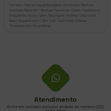
Content Yatırım Yapabileceğiniz Yöntemler BetHub
Üzerinde Nelerdir? Bethub Panelinde Çekim Taleplerinin
Onaylanma Süresi İşlem Geçmişine BetHub Casino’da
Nasıl Ulaşabilirsiniz? Bet Hub Üzerindeki Ödeme
Yöntemlerinin Güvenilirliği
Atendimento
Entre em contato conosco através do número (32)