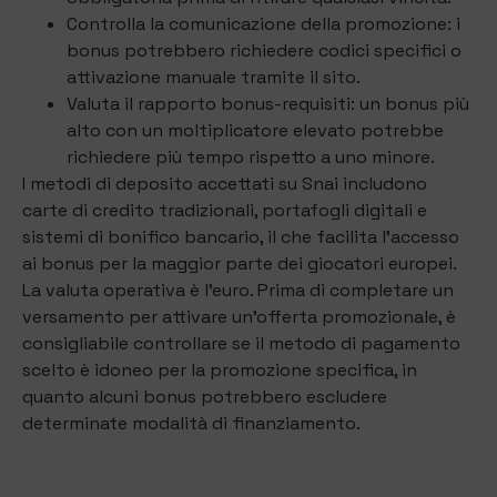
Controlla la comunicazione della promozione: i
bonus potrebbero richiedere codici specifici o
attivazione manuale tramite il sito.
Valuta il rapporto bonus-requisiti: un bonus più
alto con un moltiplicatore elevato potrebbe
richiedere più tempo rispetto a uno minore.
I metodi di deposito accettati su Snai includono
carte di credito tradizionali, portafogli digitali e
sistemi di bonifico bancario, il che facilita l’accesso
ai bonus per la maggior parte dei giocatori europei.
La valuta operativa è l’euro. Prima di completare un
versamento per attivare un’offerta promozionale, è
consigliabile controllare se il metodo di pagamento
scelto è idoneo per la promozione specifica, in
quanto alcuni bonus potrebbero escludere
determinate modalità di finanziamento.