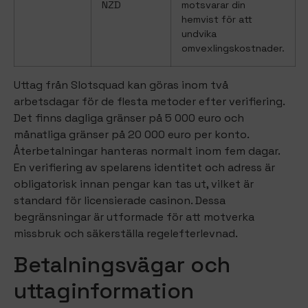
NZD
motsvarar din
hemvist för att
undvika
omvexlingskostnader.
Uttag från Slotsquad kan göras inom två
arbetsdagar för de flesta metoder efter verifiering.
Det finns dagliga gränser på 5 000 euro och
månatliga gränser på 20 000 euro per konto.
Återbetalningar hanteras normalt inom fem dagar.
En verifiering av spelarens identitet och adress är
obligatorisk innan pengar kan tas ut, vilket är
standard för licensierade casinon. Dessa
begränsningar är utformade för att motverka
missbruk och säkerställa regelefterlevnad.
Betalningsvägar och
uttaginformation