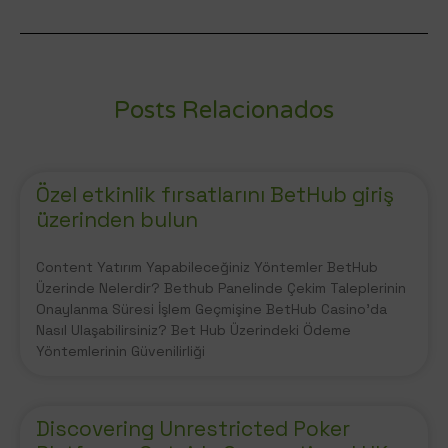
Posts Relacionados
Özel etkinlik fırsatlarını BetHub giriş
üzerinden bulun
Content Yatırım Yapabileceğiniz Yöntemler BetHub
Üzerinde Nelerdir? Bethub Panelinde Çekim Taleplerinin
Onaylanma Süresi İşlem Geçmişine BetHub Casino’da
Nasıl Ulaşabilirsiniz? Bet Hub Üzerindeki Ödeme
Yöntemlerinin Güvenilirliği
Discovering Unrestricted Poker