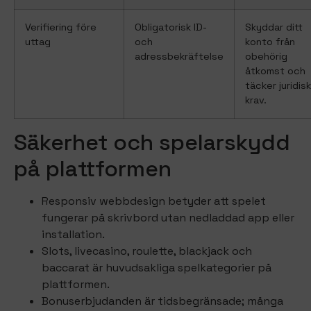
Verifiering före
Obligatorisk ID-
Skyddar ditt
uttag
och
konto från
adressbekräftelse
obehörig
åtkomst och
täcker juridis
krav.
Säkerhet och spelarskydd
på plattformen
Responsiv webbdesign betyder att spelet
fungerar på skrivbord utan nedladdad app eller
installation.
Slots, livecasino, roulette, blackjack och
baccarat är huvudsakliga spelkategorier på
plattformen.
Bonuserbjudanden är tidsbegränsade; många