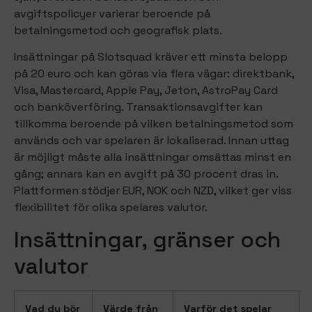
avgiftspolicyer varierar beroende på
betalningsmetod och geografisk plats.
Insättningar på Slotsquad kräver ett minsta belopp
på 20 euro och kan göras via flera vägar: direktbank,
Visa, Mastercard, Apple Pay, Jeton, AstroPay Card
och banköverföring. Transaktionsavgifter kan
tillkomma beroende på vilken betalningsmetod som
används och var spelaren är lokaliserad. Innan uttag
är möjligt måste alla insättningar omsättas minst en
gång; annars kan en avgift på 30 procent dras in.
Plattformen stödjer EUR, NOK och NZD, vilket ger viss
flexibilitet för olika spelares valutor.
Insättningar, gränser och
valutor
Vad du bör
Värde från
Varför det spelar