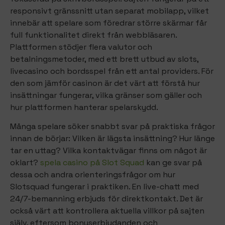
responsivt gränssnitt utan separat mobilapp, vilket
innebär att spelare som föredrar större skärmar får
full funktionalitet direkt från webbläsaren.
Plattformen stödjer flera valutor och
betalningsmetoder, med ett brett utbud av slots,
livecasino och bordsspel från ett antal providers. För
den som jämför casinon är det värt att förstå hur
insättningar fungerar, vilka gränser som gäller och
hur plattformen hanterar spelarskydd.
Många spelare söker snabbt svar på praktiska frågor
innan de börjar: Vilken är lägsta insättning? Hur länge
tar en uttag? Vilka kontaktvägar finns om något är
oklart?
spela casino på Slot Squad
kan ge svar på
dessa och andra orienteringsfrågor om hur
Slotsquad fungerar i praktiken. En live-chatt med
24/7-bemanning erbjuds för direktkontakt. Det är
också värt att kontrollera aktuella villkor på sajten
själv, eftersom bonuserbjudanden och