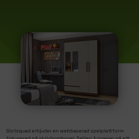
Slotsquad erbjuder en webbaserad spelplattform
fokuserad på skrivbordsspel. Sajten fungerar på ett