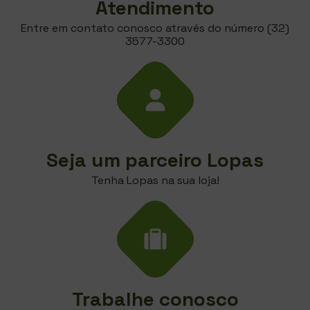
Atendimento
Entre em contato conosco através do número (32)
3577-3300
Seja um parceiro Lopas
Tenha Lopas na sua loja!
Trabalhe conosco