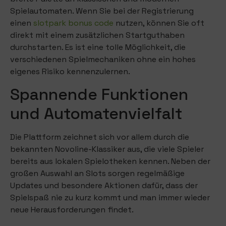
Spielautomaten. Wenn Sie bei der Registrierung
einen
slotpark bonus code
nutzen, können Sie oft
direkt mit einem zusätzlichen Startguthaben
durchstarten. Es ist eine tolle Möglichkeit, die
verschiedenen Spielmechaniken ohne ein hohes
eigenes Risiko kennenzulernen.
Spannende Funktionen
und Automatenvielfalt
Die Plattform zeichnet sich vor allem durch die
bekannten Novoline-Klassiker aus, die viele Spieler
bereits aus lokalen Spielotheken kennen. Neben der
großen Auswahl an Slots sorgen regelmäßige
Updates und besondere Aktionen dafür, dass der
Spielspaß nie zu kurz kommt und man immer wieder
neue Herausforderungen findet.