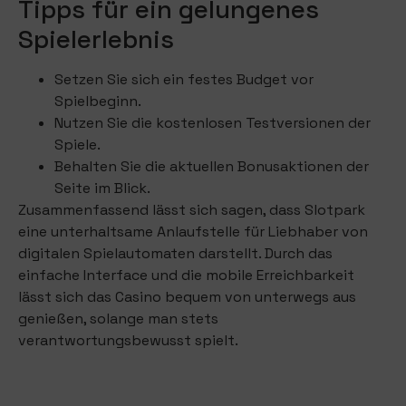
Tipps für ein gelungenes
Spielerlebnis
Setzen Sie sich ein festes Budget vor
Spielbeginn.
Nutzen Sie die kostenlosen Testversionen der
Spiele.
Behalten Sie die aktuellen Bonusaktionen der
Seite im Blick.
Zusammenfassend lässt sich sagen, dass Slotpark
eine unterhaltsame Anlaufstelle für Liebhaber von
digitalen Spielautomaten darstellt. Durch das
einfache Interface und die mobile Erreichbarkeit
lässt sich das Casino bequem von unterwegs aus
genießen, solange man stets
verantwortungsbewusst spielt.