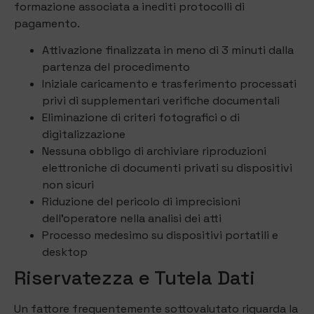
formazione associata a inediti protocolli di
pagamento.
Attivazione finalizzata in meno di 3 minuti dalla
partenza del procedimento
Iniziale caricamento e trasferimento processati
privi di supplementari verifiche documentali
Eliminazione di criteri fotografici o di
digitalizzazione
Nessuna obbligo di archiviare riproduzioni
elettroniche di documenti privati su dispositivi
non sicuri
Riduzione del pericolo di imprecisioni
dell’operatore nella analisi dei atti
Processo medesimo su dispositivi portatili e
desktop
Riservatezza e Tutela Dati
Un fattore frequentemente sottovalutato riguarda la