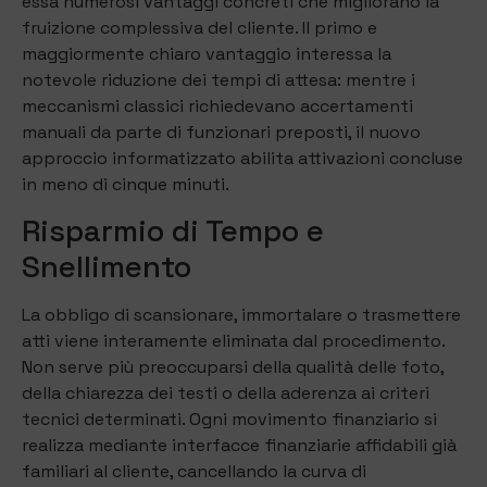
essa numerosi vantaggi concreti che migliorano la
fruizione complessiva del cliente. Il primo e
maggiormente chiaro vantaggio interessa la
notevole riduzione dei tempi di attesa: mentre i
meccanismi classici richiedevano accertamenti
manuali da parte di funzionari preposti, il nuovo
approccio informatizzato abilita attivazioni concluse
in meno di cinque minuti.
Risparmio di Tempo e
Snellimento
La obbligo di scansionare, immortalare o trasmettere
atti viene interamente eliminata dal procedimento.
Non serve più preoccuparsi della qualità delle foto,
della chiarezza dei testi o della aderenza ai criteri
tecnici determinati. Ogni movimento finanziario si
realizza mediante interfacce finanziarie affidabili già
familiari al cliente, cancellando la curva di