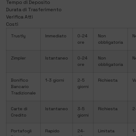
Tempo di Deposito
Durata di Trasferimento
Verifica Atti
Costi
Trustly
Immediato
0-24
Non
N
ore
obbligatoria
Zimpler
Istantaneo
0-24
Non
N
ore
obbligatoria
Bonifico
1-3 giorni
2-5
Richiesta
Va
Bancario
giorni
Tradizionale
Carte di
Istantaneo
3-5
Richiesta
2
Credito
giorni
Portafogli
Rapido
24-
Limitata
1