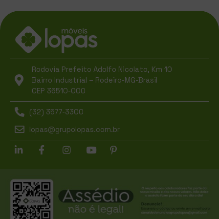
Rodovia Prefeito Adolfo Nicolato, Km 10
Bairro Industrial – Rodeiro-MG-Brasil
CEP 36510-000
(32) 3577-3300
lopas@grupolopas.com.br