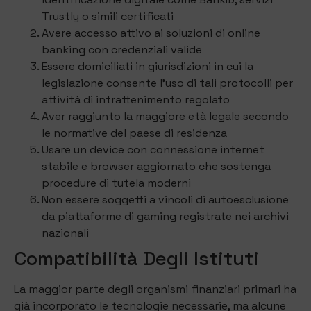
Trustly o simili certificati
Avere accesso attivo ai soluzioni di online
banking con credenziali valide
Essere domiciliati in giurisdizioni in cui la
legislazione consente l’uso di tali protocolli per
attività di intrattenimento regolato
Aver raggiunto la maggiore età legale secondo
le normative del paese di residenza
Usare un device con connessione internet
stabile e browser aggiornato che sostenga
procedure di tutela moderni
Non essere soggetti a vincoli di autoesclusione
da piattaforme di gaming registrate nei archivi
nazionali
Compatibilità Degli Istituti
La maggior parte degli organismi finanziari primari ha
già incorporato le tecnologie necessarie, ma alcune