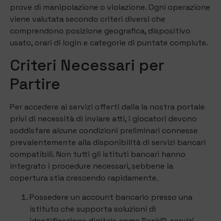
prove di manipolazione o violazione. Ogni operazione
viene valutata secondo criteri diversi che
comprendono posizione geografica, dispositivo
usato, orari di login e categorie di puntate compiute.
Criteri Necessari per
Partire
Per accedere ai servizi offerti dalla la nostra portale
privi di necessità di inviare atti, i giocatori devono
soddisfare alcune condizioni preliminari connesse
prevalentemente alla disponibilità di servizi bancari
compatibili. Non tutti gli istituti bancari hanno
integrato i procedure necessari, sebbene la
copertura stia crescendo rapidamente.
Possedere un account bancario presso una
istituto che supporta soluzioni di
identificazione digitale come BankID, servizi