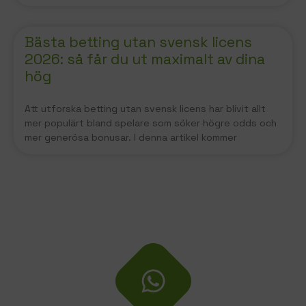
Bästa betting utan svensk licens
2026: så får du ut maximalt av dina
hög
Att utforska betting utan svensk licens har blivit allt
mer populärt bland spelare som söker högre odds och
mer generösa bonusar. I denna artikel kommer