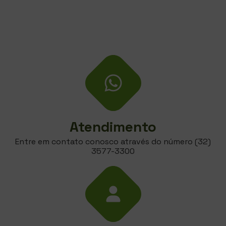
Atendimento
Entre em contato conosco através do número (32)
3577-3300