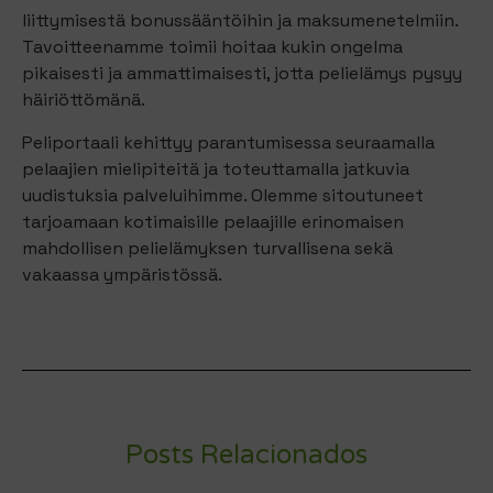
liittymisestä bonussääntöihin ja maksumenetelmiin.
Tavoitteenamme toimii hoitaa kukin ongelma
pikaisesti ja ammattimaisesti, jotta pelielämys pysyy
häiriöttömänä.
Peliportaali kehittyy parantumisessa seuraamalla
pelaajien mielipiteitä ja toteuttamalla jatkuvia
uudistuksia palveluihimme. Olemme sitoutuneet
tarjoamaan kotimaisille pelaajille erinomaisen
mahdollisen pelielämyksen turvallisena sekä
vakaassa ympäristössä.
Posts Relacionados