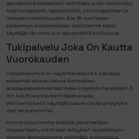
apuvälineitä pelaamisen hallintaan, kuten esimerkiksi
talletusmaksimit, tappiolimiitit, istuntoajastimet ja
itsesulkumahdollisuuden. Alle 18-vuotiaiden
pelaamisen ehkäisemiseksi tarkistamme kaikki
käyttäjän iän enne kuin alkuperäistä kotiutusta.
Tukipalvelu Joka On Kautta
Vuorokauden
Tukipalvelumme on käytettävissä 24 h päivässä,
seitsemän aikana viikkoa. Kotimainen
asiakaspalvelumme käsittelee ongelmiin tavallisesti 3
min kuluttua pikaviestintäpalvelussa.
Vaihtoehtoisesti käyttäjät saavat otolla yhteyttä e-
mail tai puhelimitse.
Internetsivustomme sisältää perusteellisen
ohjeportaalin, mistä saat selitykset tavallisimpiin
aiheisiin. Neuvoissamme selitetään kokonaisuus