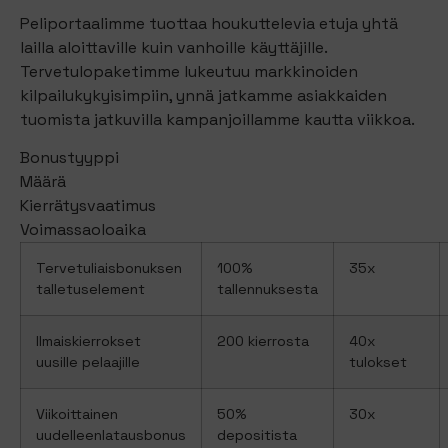
Peliportaalimme tuottaa houkuttelevia etuja yhtä
lailla aloittaville kuin vanhoille käyttäjille.
Tervetulopaketimme lukeutuu markkinoiden
kilpailukykyisimpiin, ynnä jatkamme asiakkaiden
tuomista jatkuvilla kampanjoillamme kautta viikkoa.
Bonustyyppi
Määrä
Kierrätysvaatimus
Voimassaoloaika
Tervetuliaisbonuksen
100%
35x
talletuselement
tallennuksesta
Ilmaiskierrokset
200 kierrosta
40x
uusille pelaajille
tulokset
Viikoittainen
50%
30x
uudelleenlatausbonus
depositista