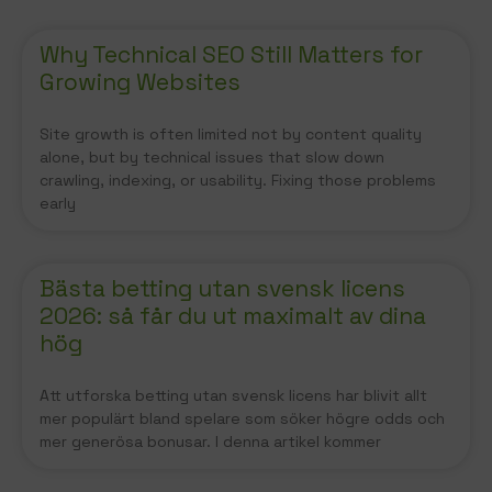
Why Technical SEO Still Matters for
Growing Websites
Site growth is often limited not by content quality
alone, but by technical issues that slow down
crawling, indexing, or usability. Fixing those problems
early
Bästa betting utan svensk licens
2026: så får du ut maximalt av dina
hög
Att utforska betting utan svensk licens har blivit allt
mer populärt bland spelare som söker högre odds och
mer generösa bonusar. I denna artikel kommer