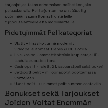
tarjoajat, se takaa erinomaisen pelihetken joka
pelauskerralla. Pelitarjontamme on säädetty
pyörimään saumattomasti yhtä lailla
työpöytälaitteella että mobiililaitteilla.
Pidetyimmät Pelikategoriat
Slotit – klassikot ynnä modernit
videopeliautomaatit lähes 2000 slotilla
Live-kasino – ammattitaitoisia krupieereja HD-
laadulla suoratoistona
Casinopelit – ruletti, 21, baccaratpeli sekä pokeri
Jättipottipelit – miljoonapotit odottamassa
voittajiaan
Uudet pelit – uusimmat pelit suoraan saatavilla
Bonukset sekä Tarjoukset
Joiden Voitat Enemmän