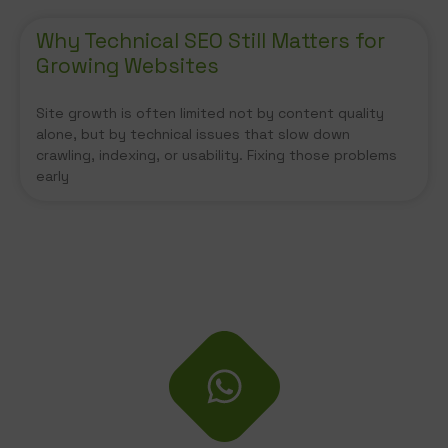
Why Technical SEO Still Matters for
Growing Websites
Site growth is often limited not by content quality
alone, but by technical issues that slow down
crawling, indexing, or usability. Fixing those problems
early