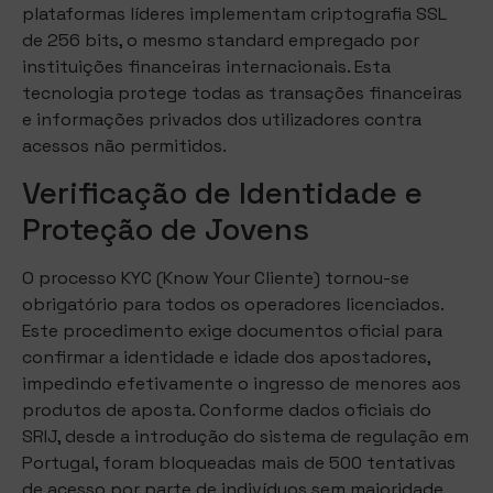
plataformas líderes implementam criptografia SSL
de 256 bits, o mesmo standard empregado por
instituições financeiras internacionais. Esta
tecnologia protege todas as transações financeiras
e informações privados dos utilizadores contra
acessos não permitidos.
Verificação de Identidade e
Proteção de Jovens
O processo KYC (Know Your Cliente) tornou-se
obrigatório para todos os operadores licenciados.
Este procedimento exige documentos oficial para
confirmar a identidade e idade dos apostadores,
impedindo efetivamente o ingresso de menores aos
produtos de aposta. Conforme dados oficiais do
SRIJ, desde a introdução do sistema de regulação em
Portugal, foram bloqueadas mais de 500 tentativas
de acesso por parte de indivíduos sem maioridade