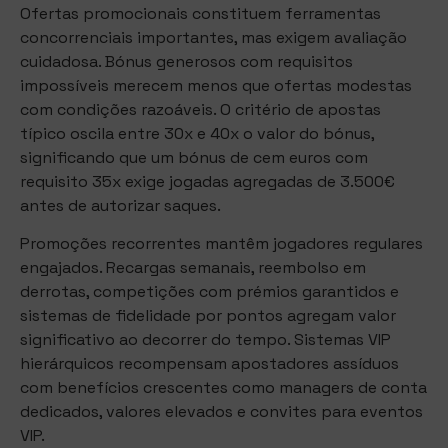
Ofertas promocionais constituem ferramentas
concorrenciais importantes, mas exigem avaliação
cuidadosa. Bónus generosos com requisitos
impossíveis merecem menos que ofertas modestas
com condições razoáveis. O critério de apostas
típico oscila entre 30x e 40x o valor do bónus,
significando que um bónus de cem euros com
requisito 35x exige jogadas agregadas de 3.500€
antes de autorizar saques.
Promoções recorrentes mantêm jogadores regulares
engajados. Recargas semanais, reembolso em
derrotas, competições com prémios garantidos e
sistemas de fidelidade por pontos agregam valor
significativo ao decorrer do tempo. Sistemas VIP
hierárquicos recompensam apostadores assíduos
com benefícios crescentes como managers de conta
dedicados, valores elevados e convites para eventos
VIP.