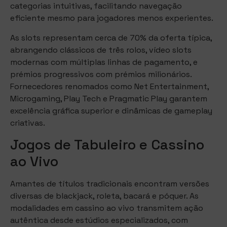
categorias intuitivas, facilitando navegação
eficiente mesmo para jogadores menos experientes.
As slots representam cerca de 70% da oferta típica,
abrangendo clássicos de três rolos, vídeo slots
modernas com múltiplas linhas de pagamento, e
prémios progressivos com prémios milionários.
Fornecedores renomados como Net Entertainment,
Microgaming, Play Tech e Pragmatic Play garantem
excelência gráfica superior e dinâmicas de gameplay
criativas.
Jogos de Tabuleiro e Cassino
ao Vivo
Amantes de títulos tradicionais encontram versões
diversas de blackjack, roleta, bacará e póquer. As
modalidades em cassino ao vivo transmitem ação
autêntica desde estúdios especializados, com