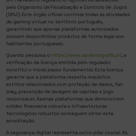
pelo Organismo de Fiscalização e Controlo de Jogos
(SRIJ). Este órgão oficial controla todas as atividades
de gaming virtual no território português,
garantindo que apenas plataformas autorizados
possam disponibilizar produtos de forma legal aos
habitantes portugueses.
Quando pesquisa o
https://www.apdemografia.pt
, a
verificação da licença emitida pelo regulador
constitui o inicial passo fundamental. Esta licença
garante que a plataforma respeita requisitos
estritos relacionados com proteção de dados, fair
play, prevenção de lavagem de capitais e jogo
responsável. Apenas plataformas que demonstrem
solidez financeira robusta e infraestruturas
tecnológicos robustos conseguem obter esta
acreditação.
A segurança digital representa outro pilar crucial. As