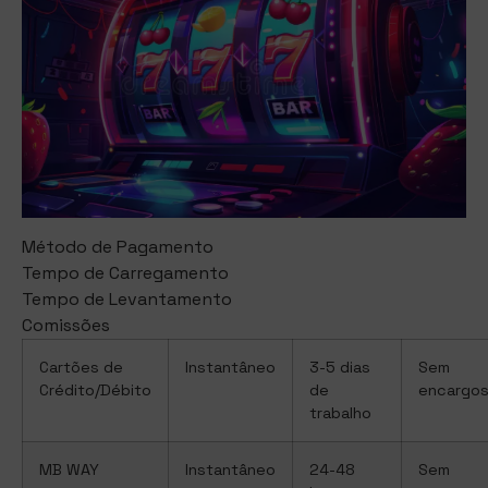
Método de Pagamento
Tempo de Carregamento
Tempo de Levantamento
Comissões
Cartões de
Instantâneo
3-5 dias
Sem
Crédito/Débito
de
encargo
trabalho
MB WAY
Instantâneo
24-48
Sem