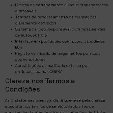
Limites de carregamento e saque transparentes
e razoáveis
Tempos de processamento de transações
claramente definidos
Sistema de jogo responsável com ferramentas
de autocontrolo
Interface em português com apoio para divisa
EUR
Registo verificado de pagamentos pontuais
aos vencedores
Acreditações de auditoria externa por
entidades como eCOGRA
Clareza nos Termos e
Condições
As plataformas premium distinguem-se pela clareza
absoluta nos termos de serviço. Requisitos de
apostas, limitações territoriais, limitações de títulos