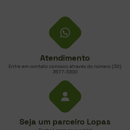
Atendimento
Entre em contato conosco através do número (32)
3577-3300
Seja um parceiro Lopas