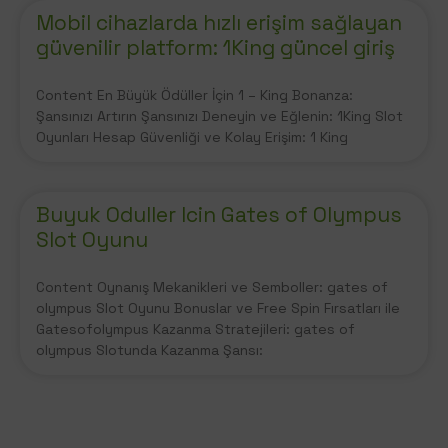
Mobil cihazlarda hızlı erişim sağlayan
güvenilir platform: 1King güncel giriş
Content En Büyük Ödüller İçin 1 – King Bonanza:
Şansınızı Artırın Şansınızı Deneyin ve Eğlenin: 1King Slot
Oyunları Hesap Güvenliği ve Kolay Erişim: 1 King
Buyuk Oduller Icin Gates of Olympus
Slot Oyunu
Content Oynanış Mekanikleri ve Semboller: gates of
olympus Slot Oyunu Bonuslar ve Free Spin Fırsatları ile
Gatesofolympus Kazanma Stratejileri: gates of
olympus Slotunda Kazanma Şansı: