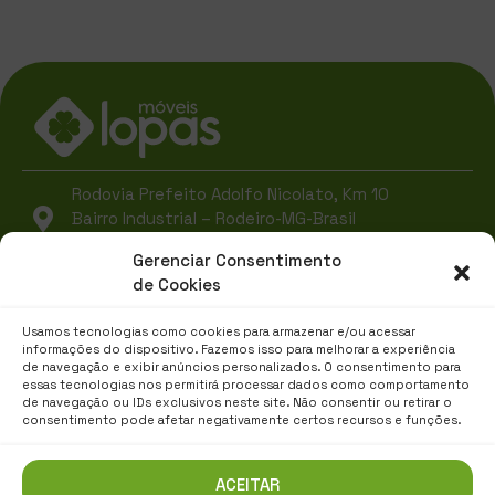
Rodovia Prefeito Adolfo Nicolato, Km 10
Bairro Industrial – Rodeiro-MG-Brasil
CEP 36510-000
Gerenciar Consentimento
de Cookies
(32) 3577-3300
lopas@grupolopas.com.br
Usamos tecnologias como cookies para armazenar e/ou acessar
informações do dispositivo. Fazemos isso para melhorar a experiência
de navegação e exibir anúncios personalizados. O consentimento para
essas tecnologias nos permitirá processar dados como comportamento
de navegação ou IDs exclusivos neste site. Não consentir ou retirar o
consentimento pode afetar negativamente certos recursos e funções.
ACEITAR