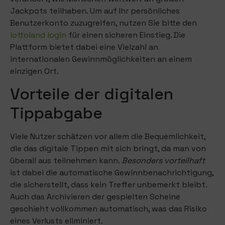
Jackpots teilhaben. Um auf Ihr persönliches
Benutzerkonto zuzugreifen, nutzen Sie bitte den
lottoland login
für einen sicheren Einstieg. Die
Plattform bietet dabei eine Vielzahl an
internationalen Gewinnmöglichkeiten an einem
einzigen Ort.
Vorteile der digitalen
Tippabgabe
Viele Nutzer schätzen vor allem die Bequemlichkeit,
die das digitale Tippen mit sich bringt, da man von
überall aus teilnehmen kann.
Besonders vorteilhaft
ist dabei die automatische Gewinnbenachrichtigung,
die sicherstellt, dass kein Treffer unbemerkt bleibt.
Auch das Archivieren der gespielten Scheine
geschieht vollkommen automatisch, was das Risiko
eines Verlusts eliminiert.