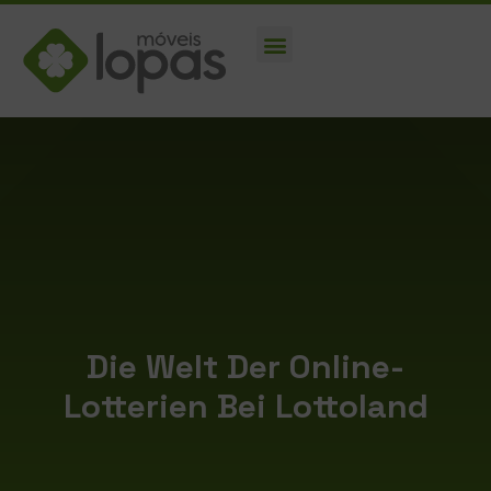
Die Welt Der Online-
Lotterien Bei Lottoland