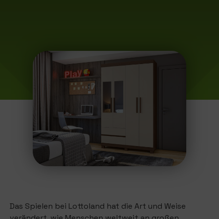
Das Spielen bei Lottoland hat die Art und Weise
verändert, wie Menschen weltweit an großen