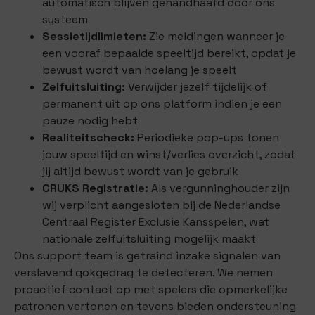
automatisch blijven gehandhaafd door ons
systeem
Sessietijdlimieten:
Zie meldingen wanneer je
een vooraf bepaalde speeltijd bereikt, opdat je
bewust wordt van hoelang je speelt
Zelfuitsluiting:
Verwijder jezelf tijdelijk of
permanent uit op ons platform indien je een
pauze nodig hebt
Realiteitscheck:
Periodieke pop-ups tonen
jouw speeltijd en winst/verlies overzicht, zodat
jij altijd bewust wordt van je gebruik
CRUKS Registratie:
Als vergunninghouder zijn
wij verplicht aangesloten bij de Nederlandse
Centraal Register Exclusie Kansspelen, wat
nationale zelfuitsluiting mogelijk maakt
Ons support team is getraind inzake signalen van
verslavend gokgedrag te detecteren. We nemen
proactief contact op met spelers die opmerkelijke
patronen vertonen en tevens bieden ondersteuning