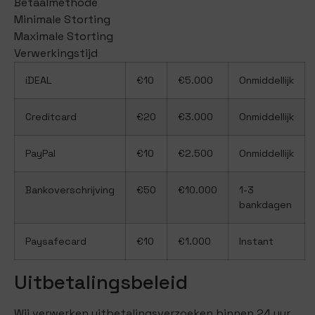
Betaalmethode
Minimale Storting
Maximale Storting
Verwerkingstijd
iDEAL
€10
€5.000
Onmiddellijk
Creditcard
€20
€3.000
Onmiddellijk
PayPal
€10
€2.500
Onmiddellijk
Bankoverschrijving
€50
€10.000
1-3
bankdagen
Paysafecard
€10
€1.000
Instant
Uitbetalingsbeleid
Wij verwerken uitbetalingsverzoeken binnen 24 uur