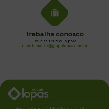
Trabalhe conosco
Envie seu currículo para
recrutamento@grupolopas.com.br
Rodovia Prefeito Adolfo Nicolato, Km 10