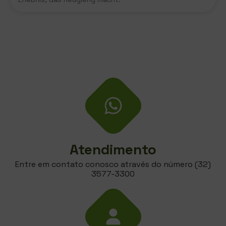
Atendimento
Entre em contato conosco através do número (32)
3577-3300