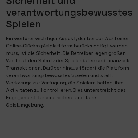
Sicherheit und
verantwortungsbewusstes
Spielen
Ein weiterer wichtiger Aspekt, der bei der Wahl einer
Online-Glücksspielplattform berücksichtigt werden
muss, ist die Sicherheit. Die Betreiber legen großen
Wert auf den Schutz der Spielerdaten und finanzielle
Transaktionen. Darüber hinaus fördert die Plattform
verantwortungsbewusstes Spielen und stellt
Werkzeuge zur Verfügung, die Spielern helfen, ihre
Aktivitäten zu kontrollieren. Dies unterstreicht das
Engagement für eine sichere und faire
Spielumgebung.