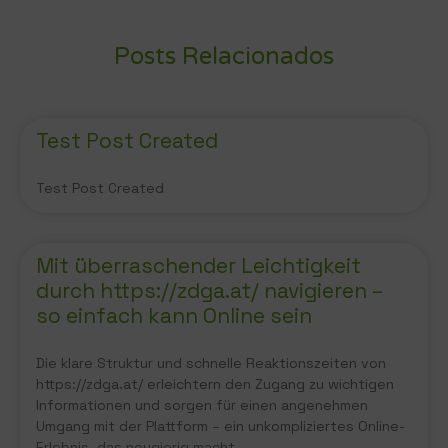
Posts Relacionados
Test Post Created
Test Post Created
Mit überraschender Leichtigkeit
durch https://zdga.at/ navigieren –
so einfach kann Online sein
Die klare Struktur und schnelle Reaktionszeiten von
https://zdga.at/ erleichtern den Zugang zu wichtigen
Informationen und sorgen für einen angenehmen
Umgang mit der Plattform – ein unkompliziertes Online-
Erlebnis, das neugierig macht.