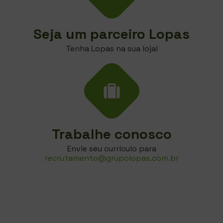
Seja um parceiro Lopas
Tenha Lopas na sua loja!
Trabalhe conosco
Envie seu currículo para
recrutamento@grupolopas.com.br