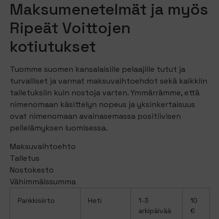
Maksumenetelmät ja myös
Ripeät Voittojen
kotiutukset
Tuomme suomen kansalaisille pelaajille tutut ja
turvalliset ja varmat maksuvaihtoehdot sekä kaikkiin
talletuksiin kuin nostoja varten. Ymmärrämme, että
nimenomaan käsittelyn nopeus ja yksinkertaisuus
ovat nimenomaan avainasemassa positiivisen
pelielämyksen luomisessa.
Maksuvaihtoehto
Talletus
Nostokesto
Vähimmäissumma
Pankkisiirto
Heti
1-3
10
arkipäivää
€