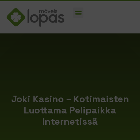
Joki Kasino – Kotimaisten
Luottama Pelipaikka
Internetissä