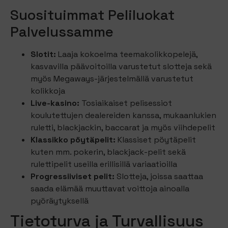
Suosituimmat Peliluokat
Palvelussamme
Slotit:
Laaja kokoelma teemakolikkopelejä,
kasvavilla päävoitoilla varustetut slotteja sekä
myös Megaways-järjestelmällä varustetut
kolikkoja
Live-kasino:
Tosiaikaiset pelisessiot
koulutettujen dealereiden kanssa, mukaanlukien
ruletti, blackjackin, baccarat ja myös viihdepelit
Klassikko pöytäpelit:
Klassiset pöytäpelit
kuten mm. pokerin, blackjack-pelit sekä
rulettipelit useilla erillisillä variaatioilla
Progressiiviset pelit:
Slotteja, joissa saattaa
saada elämää muuttavat voittoja ainoalla
pyöräytyksellä
Tietoturva ja Turvallisuus