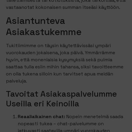
tallettamisesta tai kotiutuksista, joka tarkoittaa, että
vastaanotat kokonaisen summan itseäsi käyttöön.
Asiantunteva
Asiakastukemme
Tukitiimimme on täysin käytettävissäsi ympäri
vuorokauden jokaisena, joka päivä. Ymmärrämme
hyvin, että monenlaisia kysymyksiä sekä pulmia
saattaa tulla esiin mihin tahansa, siksi tavoitteemme
on olla tukena silloin kun tarvitset apua meidän
palveluja.
Tavoitat Asiakaspalvelumme
Useilla eri Keinoilla
Reaaliaikainen chat:
Nopein menetelmä saada
nopeasti tukea – chat-palvelumme on
jatkuvasti saatavilla ympäri vuorokauden