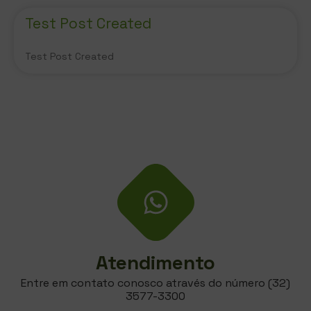
Test Post Created
Test Post Created
Atendimento
Entre em contato conosco através do número (32)
3577-3300