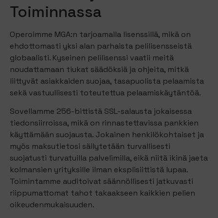
Toiminnassa
Operoimme MGA:n tarjoamalla lisenssillä, mikä on
ehdottomasti yksi alan parhaista pelilisensseistä
globaalisti. Kyseinen pelilisenssi vaatii meitä
noudattamaan tiukat säädöksiä ja ohjeita, mitkä
liittyvät asiakkaiden suojaa, tasapuolista pelaamista
sekä vastuullisesti toteutettua pelaamiskäytäntöä.
Sovellamme 256-bittistä SSL-salausta jokaisessa
tiedonsiirroissa, mikä on rinnastettavissa pankkien
käyttämään suojausta. Jokainen henkilökohtaiset ja
myös maksutietosi säilytetään turvallisesti
suojatusti turvatuilla palvelimilla, eikä niitä ikinä jaeta
kolmansien yrityksille ilman eksplisiittistä lupaa.
Toimintamme auditoivat säännöllisesti jatkuvasti
riippumattomat tahot takaakseen kaikkien pelien
oikeudenmukaisuuden.