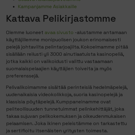
Kampanjamme Asiakkaille
Kattava Pelikirjastomme
Olemme luoneet
avaa sivusto
-alustamme antamaan
käyttäjillemme monipuolisen joukon erinomaisesti
pelejä johtavilta pelintarjoajilta. Kokoelmamme pitää
sisällään reilusti yli 3000 ainutlaatuista kasinopeliä,
jotka kaikki on valikoidusti valittu vastaamaan
suomalaispelaajien käyttäjien toiveita ja myös
preferenssejä.
Pelivalikoimamme sisältää perinteisiä hedelmäpelejä,
uudenaikaisia videokolikkoja, suoria kasinopelejä ja
klassisia pöytäpelejä. Kumppaneinamme ovat
peliteollisuuden tunnetuimmat pelinkehittäjät, joka
takaa sujuvan pelikokemuksen ja oikeudenmukaisen
pelaamisen. Joka ikinen peleistämme on tarkastettu
ja sertifioitu itsenäisten yritysten toimesta.