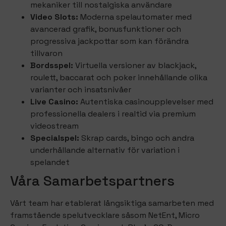
mekaniker till nostalgiska användare
Video Slots:
Moderna spelautomater med
avancerad grafik, bonusfunktioner och
progressiva jackpottar som kan förändra
tillvaron
Bordsspel:
Virtuella versioner av blackjack,
roulett, baccarat och poker innehållande olika
varianter och insatsnivåer
Live Casino:
Autentiska casinoupplevelser med
professionella dealers i realtid via premium
videostream
Specialspel:
Skrap cards, bingo och andra
underhållande alternativ för variation i
spelandet
Våra Samarbetspartners
Vårt team har etablerat långsiktiga samarbeten med
framstående spelutvecklare såsom NetEnt, Micro