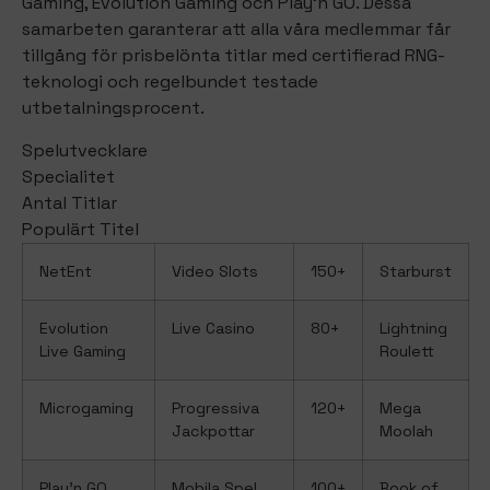
Gaming, Evolution Gaming och Play’n GO. Dessa
samarbeten garanterar att alla våra medlemmar får
tillgång för prisbelönta titlar med certifierad RNG-
teknologi och regelbundet testade
utbetalningsprocent.
Spelutvecklare
Specialitet
Antal Titlar
Populärt Titel
NetEnt
Video Slots
150+
Starburst
Evolution
Live Casino
80+
Lightning
Live Gaming
Roulett
Microgaming
Progressiva
120+
Mega
Jackpottar
Moolah
Play’n GO
Mobila Spel
100+
Book of