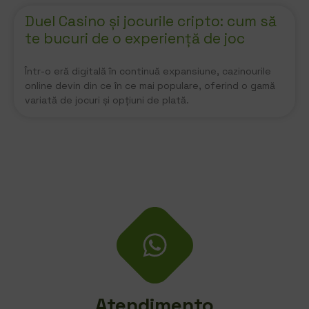
Duel Casino și jocurile cripto: cum să
te bucuri de o experiență de joc
Într-o eră digitală în continuă expansiune, cazinourile
online devin din ce în ce mai populare, oferind o gamă
variată de jocuri și opțiuni de plată.
Atendimento