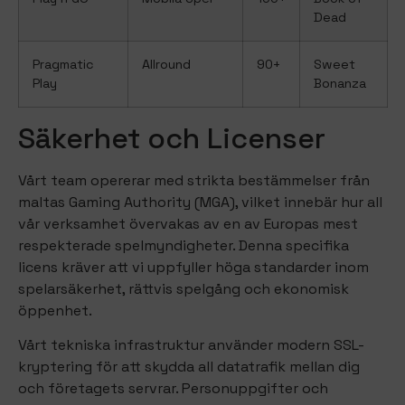
Dead
Pragmatic
Allround
90+
Sweet
Play
Bonanza
Säkerhet och Licenser
Vårt team opererar med strikta bestämmelser från
maltas Gaming Authority (MGA), vilket innebär hur all
vår verksamhet övervakas av en av Europas mest
respekterade spelmyndigheter. Denna specifika
licens kräver att vi uppfyller höga standarder inom
spelarsäkerhet, rättvis spelgång och ekonomisk
öppenhet.
Vårt tekniska infrastruktur använder modern SSL-
kryptering för att skydda all datatrafik mellan dig
och företagets servrar. Personuppgifter och