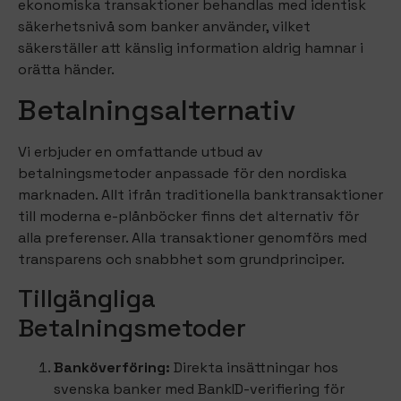
ekonomiska transaktioner behandlas med identisk
säkerhetsnivå som banker använder, vilket
säkerställer att känslig information aldrig hamnar i
orätta händer.
Betalningsalternativ
Vi erbjuder en omfattande utbud av
betalningsmetoder anpassade för den nordiska
marknaden. Allt ifrån traditionella banktransaktioner
till moderna e-plånböcker finns det alternativ för
alla preferenser. Alla transaktioner genomförs med
transparens och snabbhet som grundprinciper.
Tillgängliga
Betalningsmetoder
Banköverföring:
Direkta insättningar hos
svenska banker med BankID-verifiering för