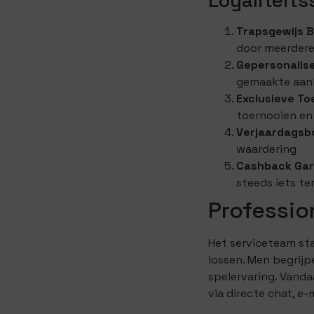
Loyaliteit
Trapsgewijs 
door meerdere
Gepersonalis
gemaakte aan
Exclusieve To
toernooien en
Verjaardagsb
waardering
Cashback Gar
steeds iets te
Professio
Het serviceteam st
lossen. Men begrijpe
spelervaring. Vanda
via directe chat, e-