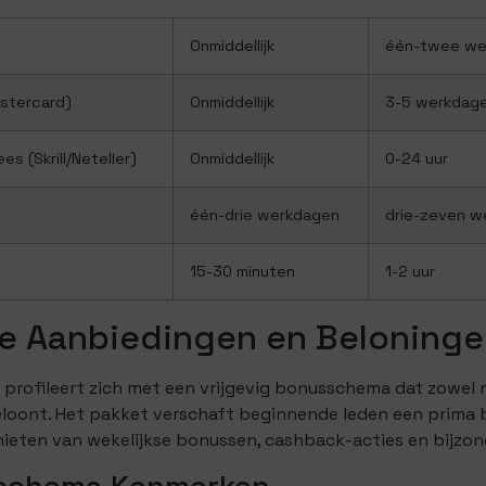
Onmiddellijk
één-twee we
astercard)
Onmiddellijk
3-5 werkdag
s (Skrill/Neteller)
Onmiddellijk
0-24 uur
één-drie werkdagen
drie-zeven w
15-30 minuten
1-2 uur
e Aanbiedingen en Beloning
profileert zich met een vrijgevig bonusschema dat zowel 
beloont. Het pakket verschaft beginnende leden een prima 
ieten van wekelijkse bonussen, cashback-acties en bijzon