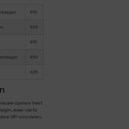
rkdagen
€10
en
€20
€10
erkdagen
€50
€25
en
nieuwe spelers heet
begin, waar vaste
dere VIP-voordelen.