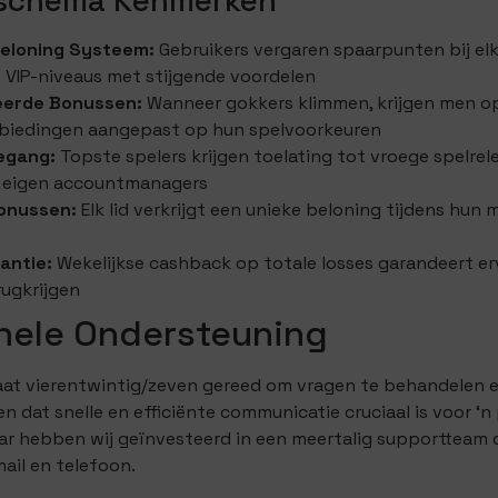
sschema Kenmerken
Beloning Systeem:
Gebruikers vergaren spaarpunten bij elk
 VIP-niveaus met stijgende voordelen
eerde Bonussen:
Wanneer gokkers klimmen, krijgen men op
biedingen aangepast op hun spelvoorkeuren
egang:
Topste spelers krijgen toelating tot vroege spelrel
 eigen accountmanagers
onussen:
Elk lid verkrijgt een unieke beloning tijdens hun 
antie:
Wekelijkse cashback op totale losses garandeert er
rugkrijgen
nele Ondersteuning
aat vierentwintig/zeven gereed om vragen te behandelen 
n dat snelle en efficiënte communicatie cruciaal is voor ‘n 
ar hebben wij geïnvesteerd in een meertalig supportteam d
mail en telefoon.