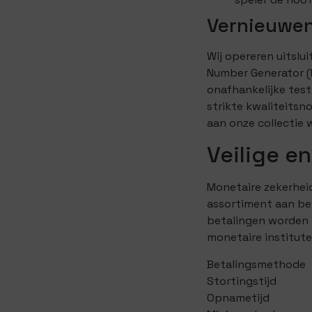
Vernieuwen
Wij opereren uitsl
Number Generator (
onafhankelijke test
strikte kwaliteitsn
aan onze collectie
Veilige e
Monetaire zekerheid
assortiment aan bet
betalingen worden 
monetaire institute
Betalingsmethode
Stortingstijd
Opnametijd