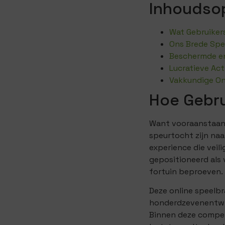
Inhoudso
Wat Gebruiker
Ons Brede Spel
Beschermde en
Lucratieve Act
Vakkundige O
Hoe Gebru
Want vooraanstaand
speurtocht zijn naa
experience die veil
gepositioneerd als 
fortuin beproeven.
Deze online speelbr
honderdzevenentwin
Binnen deze compet