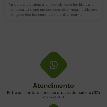
Att utforska betting utan svensk licens har blivit allt
mer populärt bland spelare som söker högre odds och
mer generösa bonusar. I denna artikel kommer
Atendimento
Entre em contato conosco através do número (32)
3577-3300