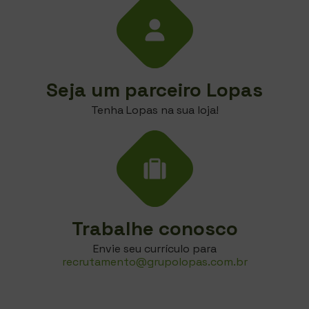
Seja um parceiro Lopas
Tenha Lopas na sua loja!
Trabalhe conosco
Envie seu currículo para
recrutamento@grupolopas.com.br