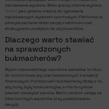
obstawiania wyników. Wielu graczy chętnie wybiera
forbet
jako główne miejsce do typowania
najciekawszych wydarzeń sportowych. Platforma ta
zdobyła zaufanie dzięki swojej stabilności oraz
atrakcyjnemu podejściu do użytkowników.
Dlaczego warto stawiać
na sprawdzonych
bukmacherów?
Wybór odpowiedniego operatora zakładów to klucz
do komfortowej gry oraz bezpiecznych transakcji
finansowych. Profesjonalni bukmacherzy dbają o to,
aby kursy były konkurencyjne, a oferta rynków
zdarzeń niezwykle szeroka. Warto zwrócić uwagę na
kilka istotnych aspektów przy podejmowaniu
decyzji: