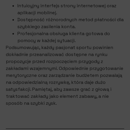
Intuicyjny interfejs strony internetowej oraz
aplikacji mobilnej.
Dostępność różnorodnych metod płatności dla
szybkiego zasilenia konta.
Profesjonalna obsługa klienta gotowa do
pomocy w każdej sytuacji.
Podsumowując, każdy pasjonat sportu powinien
dokładnie przeanalizować dostępne na rynku
propozycje przed rozpoczęciem przygody z
zakładami wzajemnymi. Odpowiednie przygotowanie
merytoryczne oraz zarządzanie budżetem pozwalają
na odpowiedzialną rozrywkę, która daje dużo
satysfakcji. Pamiętaj, aby zawsze grać z głową i
traktować zakłady jako element zabawy, a nie
sposób na szybki zysk.