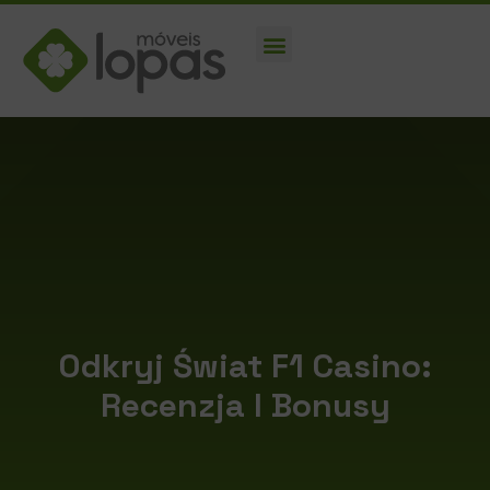
Odkryj Świat F1 Casino:
Recenzja I Bonusy