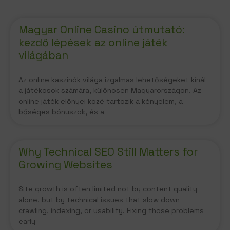
Magyar Online Casino útmutató:
kezdő lépések az online játék
világában
Az online kaszinók világa izgalmas lehetőségeket kínál
a játékosok számára, különösen Magyarországon. Az
online játék előnyei közé tartozik a kényelem, a
bőséges bónuszok, és a
Why Technical SEO Still Matters for
Growing Websites
Site growth is often limited not by content quality
alone, but by technical issues that slow down
crawling, indexing, or usability. Fixing those problems
early