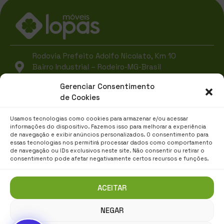
Rodovia Prefeito Adolfo Nicolato, Km 10
Bairro Industrial – Rodeiro-MG-Brasil
CEP 36510-000
Gerenciar Consentimento
de Cookies
(32) 3577-3300
lopas@grupolopas.com.br
Usamos tecnologias como cookies para armazenar e/ou acessar
informações do dispositivo. Fazemos isso para melhorar a experiência
de navegação e exibir anúncios personalizados. O consentimento para
essas tecnologias nos permitirá processar dados como comportamento
de navegação ou IDs exclusivos neste site. Não consentir ou retirar o
consentimento pode afetar negativamente certos recursos e funções.
ACEITAR
NEGAR