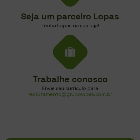
Seja um parceiro Lopas
Tenha Lopas na sua loja!
Trabalhe conosco
Envie seu currículo para
recrutamento@grupolopas.com.br