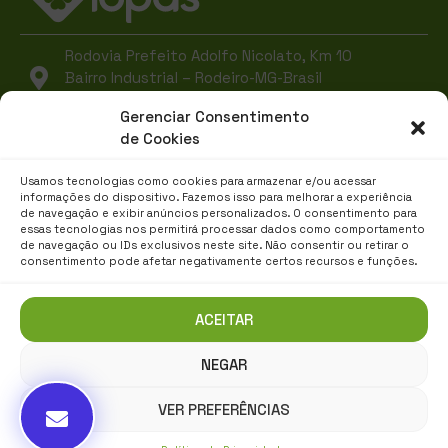
Rodovia Prefeito Adolfo Nicolato, Km 10
Bairro Industrial – Rodeiro-MG-Brasil
CEP 36510-000
Gerenciar Consentimento
de Cookies
(32) 3577-3300
lopas@grupolopas.com.br
Usamos tecnologias como cookies para armazenar e/ou acessar
informações do dispositivo. Fazemos isso para melhorar a experiência
de navegação e exibir anúncios personalizados. O consentimento para
essas tecnologias nos permitirá processar dados como comportamento
de navegação ou IDs exclusivos neste site. Não consentir ou retirar o
consentimento pode afetar negativamente certos recursos e funções.
ACEITAR
NEGAR
VER PREFERÊNCIAS
RELATÓRIO DE TRANSPARÊNCIA E IGUALDADE
SALARIAL