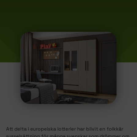
Att delta i europeiska lotterier har blivit en folkkär
sysselsättning för många svenskar som drömmer om