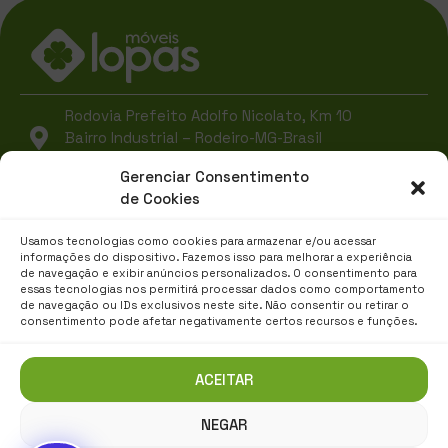
Rodovia Prefeito Adolfo Nicolato, Km 10
Bairro Industrial – Rodeiro-MG-Brasil
CEP 36510-000
Gerenciar Consentimento
de Cookies
(32) 3577-3300
lopas@grupolopas.com.br
Usamos tecnologias como cookies para armazenar e/ou acessar
informações do dispositivo. Fazemos isso para melhorar a experiência
de navegação e exibir anúncios personalizados. O consentimento para
essas tecnologias nos permitirá processar dados como comportamento
de navegação ou IDs exclusivos neste site. Não consentir ou retirar o
consentimento pode afetar negativamente certos recursos e funções.
ACEITAR
NEGAR