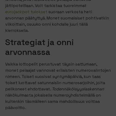
jättipoteillaan. Voit tarkistaa tuoreimmat
eurojackpot tulokset
suoraan verkosta heti
arvonnan päätyttyä. Monet suomalaiset pohtivatkin
viikoittain, osuuko onni kohdalle juuri tällä
kierroksella.
Strategiat ja onni
arvonnassa
Vaikka lottopelit perustuvat täysin sattumaan,
monet pelaajat vannovat erilaisten numerovalintojen
nimeen. Toiset suosivat syntymäpäiviä, kun taas
toiset luottavat satunnaisiin numerosarjoihin, joita
pelikoneet ehdottavat.
Todennäköisyyslaskennan
näkökulmasta jokaisella numeroyhdistelmällä on
kuitenkin täsmälleen sama mahdollisuus voittaa
päävoitto.