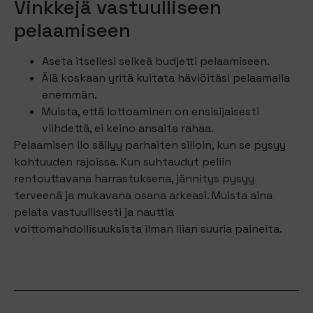
Vinkkejä vastuulliseen
pelaamiseen
Aseta itsellesi selkeä budjetti pelaamiseen.
Älä koskaan yritä kuitata häviöitäsi pelaamalla
enemmän.
Muista, että lottoaminen on ensisijaisesti
viihdettä, ei keino ansaita rahaa.
Pelaamisen ilo säilyy parhaiten silloin, kun se pysyy
kohtuuden rajoissa. Kun suhtaudut peliin
rentouttavana harrastuksena, jännitys pysyy
terveenä ja mukavana osana arkeasi. Muista aina
pelata vastuullisesti ja nauttia
voittomahdollisuuksista ilman liian suuria paineita.