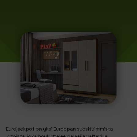
Eurojackpot on yksi Euroopan suosituimmista
lotoista, joka houkuttelee pelaajia valtavilla