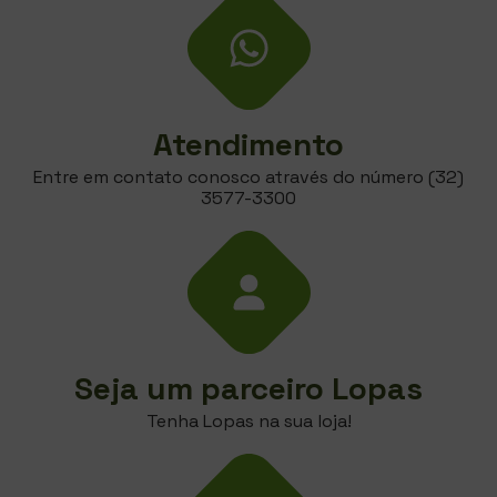
Atendimento
Entre em contato conosco através do número (32)
3577-3300
Seja um parceiro Lopas
Tenha Lopas na sua loja!