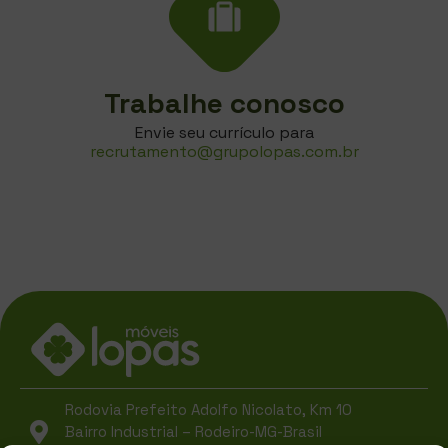
Trabalhe conosco
Envie seu currículo para
recrutamento@grupolopas.com.br
Rodovia Prefeito Adolfo Nicolato, Km 10
Bairro Industrial – Rodeiro-MG-Brasil