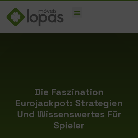
Die Faszination
Eurojackpot: Strategien
Und Wissenswertes Für
Spieler