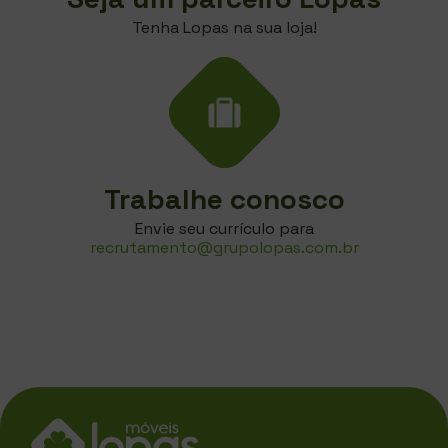
Tenha Lopas na sua loja!
Trabalhe conosco
Envie seu currículo para
recrutamento@grupolopas.com.br