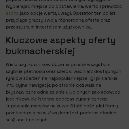
Wybierając miejsce do obstawiania, warto sprawdzić
etoto
jako opcję wartą uwagi. Operator ten od lat
przyciąga graczy swoją różnorodną ofertą oraz
przejrzystym interfejsem użytkownika.
Kluczowe aspekty oferty
bukmacherskiej
Wielu użytkowników docenia przede wszystkim
szybkie płatności oraz szeroki wachlarz dostępnych
rynków zdarzeń na najpopularniejsze ligi piłkarskie.
Intuicyjna nawigacja po stronie pozwala na
błyskawiczne odnalezienie ulubionych zakładów, co
jest niezwykle istotne podczas dynamicznego
typowania meczów na żywo. Stabilność platformy
przekłada się na wyższy komfort podczas długich
sesji analitycznych.