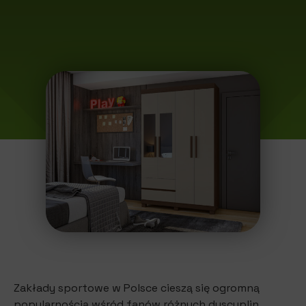
Zakłady sportowe w Polsce cieszą się ogromną
popularnością wśród fanów różnych dyscyplin.