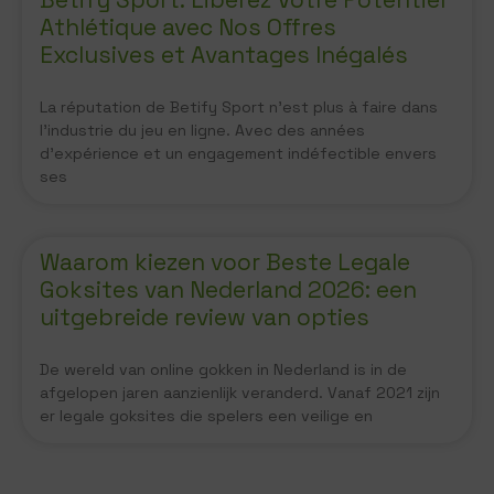
Athlétique avec Nos Offres
Exclusives et Avantages Inégalés
La réputation de Betify Sport n’est plus à faire dans
l’industrie du jeu en ligne. Avec des années
d’expérience et un engagement indéfectible envers
ses
Waarom kiezen voor Beste Legale
Goksites van Nederland 2026: een
uitgebreide review van opties
De wereld van online gokken in Nederland is in de
afgelopen jaren aanzienlijk veranderd. Vanaf 2021 zijn
er legale goksites die spelers een veilige en