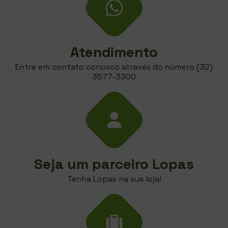
Atendimento
Entre em contato conosco através do número (32)
3577-3300
Seja um parceiro Lopas
Tenha Lopas na sua loja!