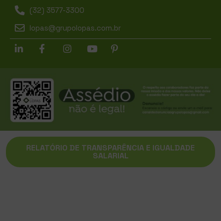
(32) 3577-3300
lopas@grupolopas.com.br
RELATÓRIO DE TRANSPARÊNCIA E IGUALDADE
SALARIAL