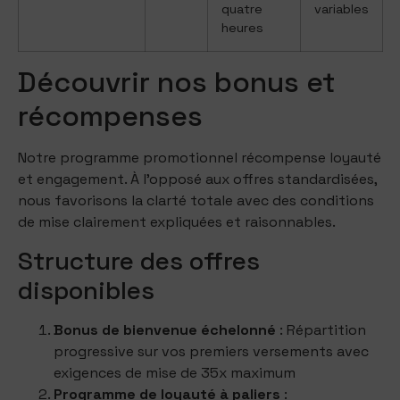
quatre
variables
heures
Découvrir nos bonus et
récompenses
Notre programme promotionnel récompense loyauté
et engagement. À l’opposé aux offres standardisées,
nous favorisons la clarté totale avec des conditions
de mise clairement expliquées et raisonnables.
Structure des offres
disponibles
Bonus de bienvenue échelonné
: Répartition
progressive sur vos premiers versements avec
exigences de mise de 35x maximum
Programme de loyauté à paliers
: