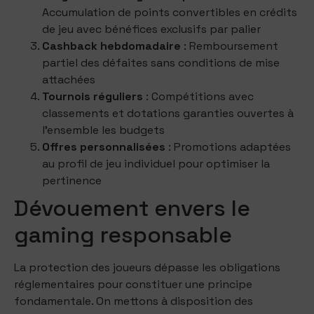
Accumulation de points convertibles en crédits
de jeu avec bénéfices exclusifs par palier
Cashback hebdomadaire
: Remboursement
partiel des défaites sans conditions de mise
attachées
Tournois réguliers
: Compétitions avec
classements et dotations garanties ouvertes à
l’ensemble les budgets
Offres personnalisées
: Promotions adaptées
au profil de jeu individuel pour optimiser la
pertinence
Dévouement envers le
gaming responsable
La protection des joueurs dépasse les obligations
réglementaires pour constituer une principe
fondamentale. On mettons à disposition des