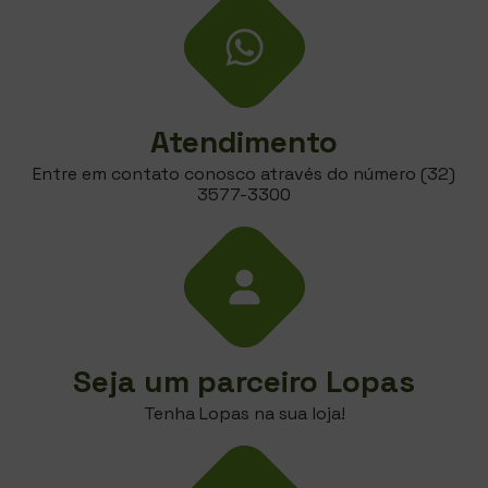
Atendimento
Entre em contato conosco através do número (32)
3577-3300
Seja um parceiro Lopas
Tenha Lopas na sua loja!