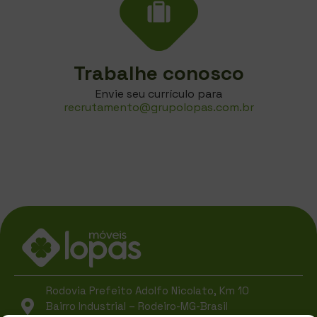
Trabalhe conosco
Envie seu currículo para
recrutamento@grupolopas.com.br
Rodovia Prefeito Adolfo Nicolato, Km 10
Bairro Industrial – Rodeiro-MG-Brasil