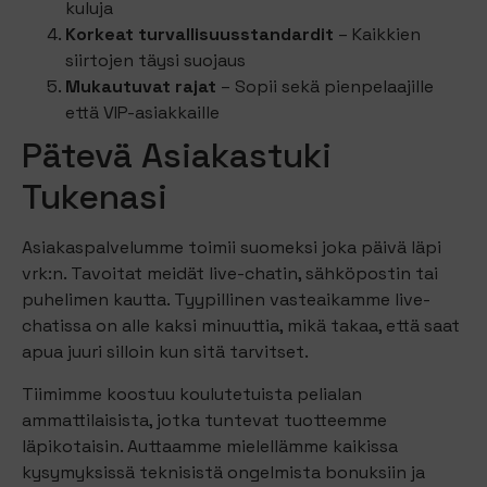
kuluja
Korkeat turvallisuusstandardit
– Kaikkien
siirtojen täysi suojaus
Mukautuvat rajat
– Sopii sekä pienpelaajille
että VIP-asiakkaille
Pätevä Asiakastuki
Tukenasi
Asiakaspalvelumme toimii suomeksi joka päivä läpi
vrk:n. Tavoitat meidät live-chatin, sähköpostin tai
puhelimen kautta. Tyypillinen vasteaikamme live-
chatissa on alle kaksi minuuttia, mikä takaa, että saat
apua juuri silloin kun sitä tarvitset.
Tiimimme koostuu koulutetuista pelialan
ammattilaisista, jotka tuntevat tuotteemme
läpikotaisin. Auttaamme mielellämme kaikissa
kysymyksissä teknisistä ongelmista bonuksiin ja