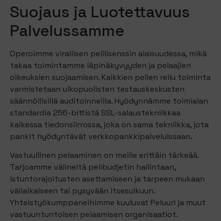
Suojaus ja Luotettavuus
Palvelussamme
Operoimme virallisen pelilisenssin alaisuudessa, mikä
takaa toimintamme läpinäkyvyyden ja pelaajien
oikeuksien suojaamisen. Kaikkien pelien reilu toiminta
varmistetaan ulkopuolisten testauskeskusten
säännöllisillä auditoinneilla. Hyödynnämme toimialan
standardia 256-bittistä SSL-salaustekniikkaa
kaikessa tiedonsiirrossa, joka on sama tekniikka, jota
pankit hyödyntävät verkkopankkipalveluissaan.
Vastuullinen pelaaminen on meille erittäin tärkeää.
Tarjoamme välineitä pelibudjetin hallintaan,
istuntorajoitusten asettamiseen ja tarpeen mukaan
väliaikaiseen tai pysyvään itsesulkuun.
Yhteistyökumppaneihimme kuuluvat Peluuri ja muut
vastuuntuntoisen pelaamisen organisaatiot.