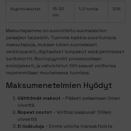
Kryptovaluutat
15-30
1-2 tuntia
20€
min
Maksutapamme on suunniteltu suomalaisten
pelaajien tarpeisiin. Tuemme kaikkia suosituimpia
maksutapoja, mukaan lukien suomalaiset
verkkopankit, digitaaliset lompakot sekä perinteiset
luottokortit. Nostopyynnöt prosessoidaan
ensisijaisesti, ja vahvistetut tilit saavat voittonsa
nopeimmillaan muutamassa tunnissa.
Maksumenetelmien Hyödyt
Välittömät maksut
– Pääset pelaamaan ilman
viivettä
Nopeat nostot
– Voittosi saapuvat tilillesi
viiveettä
Ei lisäkuluja
– Emme veloita transaktioista