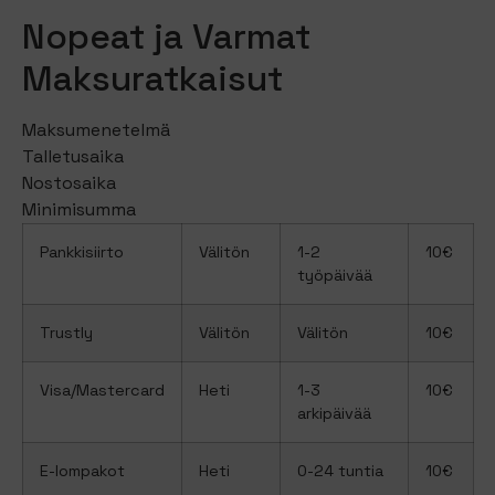
Nopeat ja Varmat
Maksuratkaisut
Maksumenetelmä
Talletusaika
Nostosaika
Minimisumma
Pankkisiirto
Välitön
1-2
10€
työpäivää
Trustly
Välitön
Välitön
10€
Visa/Mastercard
Heti
1-3
10€
arkipäivää
E-lompakot
Heti
0-24 tuntia
10€