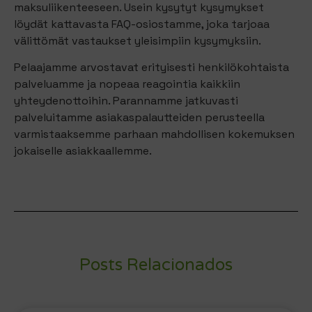
maksuliikenteeseen. Usein kysytyt kysymykset
löydät kattavasta FAQ-osiostamme, joka tarjoaa
välittömät vastaukset yleisimpiin kysymyksiin.
Pelaajamme arvostavat erityisesti henkilökohtaista
palveluamme ja nopeaa reagointia kaikkiin
yhteydenottoihin. Parannamme jatkuvasti
palveluitamme asiakaspalautteiden perusteella
varmistaaksemme parhaan mahdollisen kokemuksen
jokaiselle asiakkaallemme.
Posts Relacionados