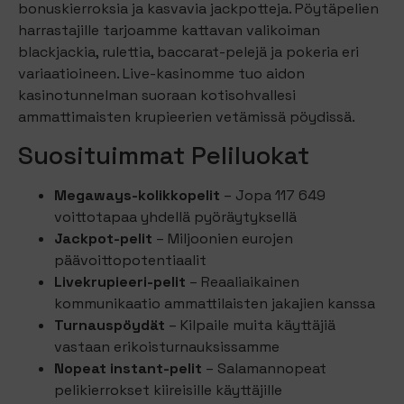
bonuskierroksia ja kasvavia jackpotteja. Pöytäpelien
harrastajille tarjoamme kattavan valikoiman
blackjackia, rulettia, baccarat-pelejä ja pokeria eri
variaatioineen. Live-kasinomme tuo aidon
kasinotunnelman suoraan kotisohvallesi
ammattimaisten krupieerien vetämissä pöydissä.
Suosituimmat Peliluokat
Megaways-kolikkopelit
– Jopa 117 649
voittotapaa yhdellä pyöräytyksellä
Jackpot-pelit
– Miljoonien eurojen
päävoittopotentiaalit
Livekrupieeri-pelit
– Reaaliaikainen
kommunikaatio ammattilaisten jakajien kanssa
Turnauspöydät
– Kilpaile muita käyttäjiä
vastaan erikoisturnauksissamme
Nopeat instant-pelit
– Salamannopeat
pelikierrokset kiireisille käyttäjille