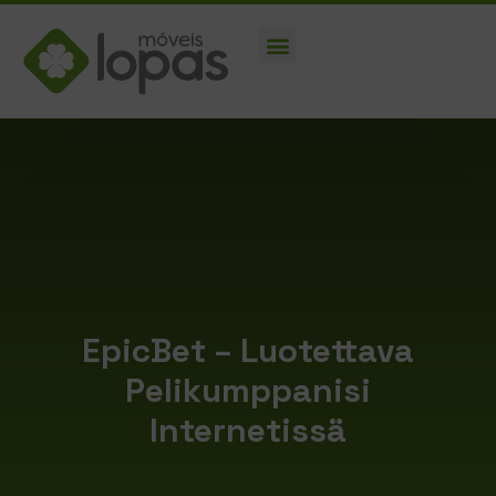
EpicBet – Luotettava
Pelikumppanisi
Internetissä