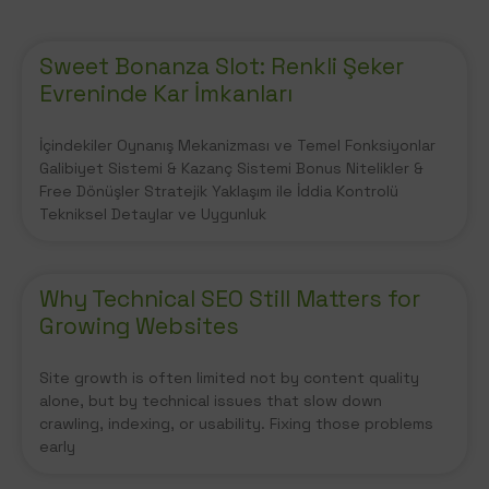
Sweet Bonanza Slot: Renkli Şeker
Evreninde Kar İmkanları
İçindekiler Oynanış Mekanizması ve Temel Fonksiyonlar
Galibiyet Sistemi & Kazanç Sistemi Bonus Nitelikler &
Free Dönüşler Stratejik Yaklaşım ile İddia Kontrolü
Tekniksel Detaylar ve Uygunluk
Why Technical SEO Still Matters for
Growing Websites
Site growth is often limited not by content quality
alone, but by technical issues that slow down
crawling, indexing, or usability. Fixing those problems
early