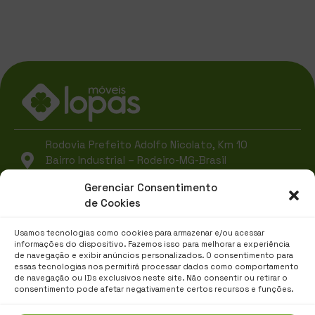
Rodovia Prefeito Adolfo Nicolato, Km 10
Bairro Industrial – Rodeiro-MG-Brasil
CEP 36510-000
Gerenciar Consentimento
de Cookies
(32) 3577-3300
lopas@grupolopas.com.br
Usamos tecnologias como cookies para armazenar e/ou acessar
informações do dispositivo. Fazemos isso para melhorar a experiência
de navegação e exibir anúncios personalizados. O consentimento para
essas tecnologias nos permitirá processar dados como comportamento
de navegação ou IDs exclusivos neste site. Não consentir ou retirar o
consentimento pode afetar negativamente certos recursos e funções.