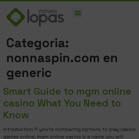
Categoria:
nonnaspin.com en
generic
Smart Guide to mgm online
casino What You Need to
Know
Introduction If you’re comparing options to play casino
games online, mgm online casino is a name you will