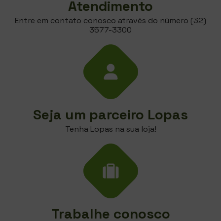
Atendimento
Entre em contato conosco através do número (32)
3577-3300
Seja um parceiro Lopas
Tenha Lopas na sua loja!
Trabalhe conosco