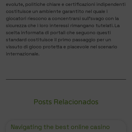
evolute, politiche chiare e certificazioni indipendenti
costituisce un ambiente garantito nel quale i
giocatori riescono a concentrarsi sull’svago con la
sicurezza che i loro interessi rimangano tutelati. La
scelta informata di portali che seguono questi
standard costituisce il primo passaggio per un
vissuto di gioco protetta e piacevole nel scenario
internazionale.
Posts Relacionados
Navigating the best online casino