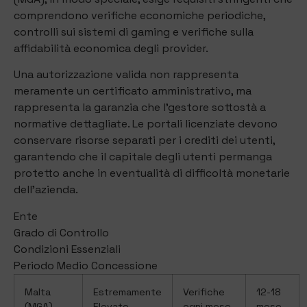
comprendono verifiche economiche periodiche,
controlli sui sistemi di gaming e verifiche sulla
affidabilità economica degli provider.
Una autorizzazione valida non rappresenta
meramente un certificato amministrativo, ma
rappresenta la garanzia che l’gestore sottostà a
normative dettagliate. Le portali licenziate devono
conservare risorse separati per i crediti dei utenti,
garantendo che il capitale degli utenti permanga
protetto anche in eventualità di difficoltà monetarie
dell’azienda.
Ente
Grado di Controllo
Condizioni Essenziali
Periodo Medio Concessione
Malta
Estremamente
Verifiche
12-18
(MGA)
Elevato
ogni mese,
mese