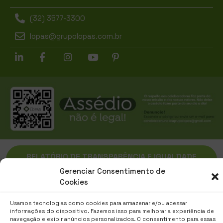
(32) 3577-3300
lopas@grupolopas.com.br
RELATÓRIO DE TRANSPARÊNCIA E IGUALDADE
SALARIAL
Gerenciar Consentimento de
Cookies
Usamos tecnologias como cookies para armazenar e/ou acessar
informações do dispositivo. Fazemos isso para melhorar a experiência de
navegação e exibir anúncios personalizados. O consentimento para essas