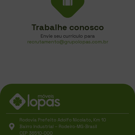
Trabalhe conosco
Envie seu currículo para
recrutamento@grupolopas.com.br
Rodovia Prefeito Adolfo Nicolato, Km 10
Bairro Industrial – Rodeiro-MG-Brasil
CEP 36510-000