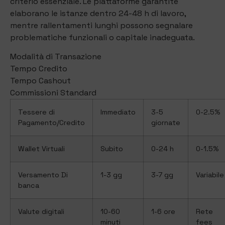
criterio essenziale. Le piattaforme garantite
elaborano le istanze dentro 24-48 h di lavoro,
mentre rallentamenti lunghi possono segnalare
problematiche funzionali o capitale inadeguata.
Modalità di Transazione
Tempo Credito
Tempo Cashout
Commissioni Standard
Tessere di
Immediato
3-5
0-2.5%
Pagamento/Credito
giornate
Wallet Virtuali
Subito
0-24 h
0-1.5%
Versamento Di
1-3 gg
3-7 gg
Variabile
banca
Valute digitali
10-60
1-6 ore
Rete
minuti
fees