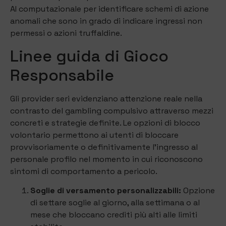
AI computazionale per identificare schemi di azione
anomali che sono in grado di indicare ingressi non
permessi o azioni truffaldine.
Linee guida di Gioco
Responsabile
Gli provider seri evidenziano attenzione reale nella
contrasto del gambling compulsivo attraverso mezzi
concreti e strategie definite. Le opzioni di blocco
volontario permettono ai utenti di bloccare
provvisoriamente o definitivamente l’ingresso al
personale profilo nel momento in cui riconoscono
sintomi di comportamento a pericolo.
Soglie di versamento personalizzabili:
Opzione
di settare soglie al giorno, alla settimana o al
mese che bloccano crediti più alti alle limiti