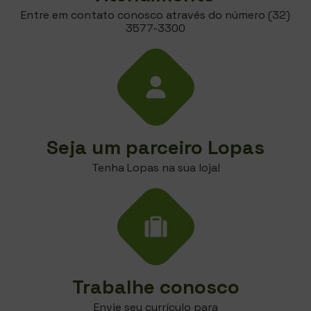
Entre em contato conosco através do número (32)
3577-3300
Seja um parceiro Lopas
Tenha Lopas na sua loja!
Trabalhe conosco
Envie seu currículo para