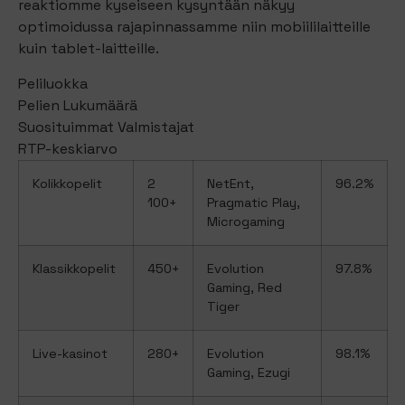
reaktiomme kyseiseen kysyntään näkyy
optimoidussa rajapinnassamme niin mobiililaitteille
kuin tablet-laitteille.
Peliluokka
Pelien Lukumäärä
Suosituimmat Valmistajat
RTP-keskiarvo
Kolikkopelit
2
NetEnt,
96.2%
100+
Pragmatic Play,
Microgaming
Klassikkopelit
450+
Evolution
97.8%
Gaming, Red
Tiger
Live-kasinot
280+
Evolution
98.1%
Gaming, Ezugi