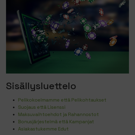
Sisällysluettelo
Pelikokoelmamme että Pelikohtaukset
Suojaus että Lisenssi
Maksuvaihtoehdot ja Rahannostot
Bonusjärjestelmä että Kampanjat
Asiakastukemme Edut