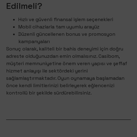
Edilmeli?
Hızlı ve güvenli finansal işlem seçenekleri
Mobil cihazlarla tam uyumlu arayüz
Düzenli güncellenen bonus ve promosyon
kampanyaları
Sonuç olarak, kaliteli bir bahis deneyimi için doğru
adreste olduğunuzdan emin olmalısınız. Casibom,
müşteri memnuniyetine önem veren yapısı ve şeffaf
hizmet anlayışı ile sektördeki yerini
sağlamlaştırmaktadır. Oyun oynamaya başlamadan
önce kendi limitlerinizi belirleyerek eğlencenizi
kontrollü bir şekilde sürdürebilirsiniz.