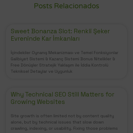
Posts Relacionados
Sweet Bonanza Slot: Renkli Şeker
Evreninde Kar İmkanları
İçindekiler Oynanış Mekanizması ve Temel Fonksiyonlar
Galibiyet Sistemi & Kazanç Sistemi Bonus Nitelikler &
Free Dönüşler Stratejik Yaklaşım ile İddia Kontrolü
Tekniksel Detaylar ve Uygunluk
Why Technical SEO Still Matters for
Growing Websites
Site growth is often limited not by content quality
alone, but by technical issues that slow down
crawling, indexing, or usability. Fixing those problems