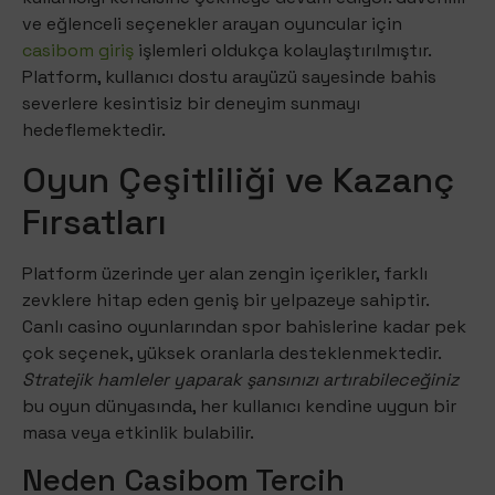
ve eğlenceli seçenekler arayan oyuncular için
casibom giriş
işlemleri oldukça kolaylaştırılmıştır.
Platform, kullanıcı dostu arayüzü sayesinde bahis
severlere kesintisiz bir deneyim sunmayı
hedeflemektedir.
Oyun Çeşitliliği ve Kazanç
Fırsatları
Platform üzerinde yer alan zengin içerikler, farklı
zevklere hitap eden geniş bir yelpazeye sahiptir.
Canlı casino oyunlarından spor bahislerine kadar pek
çok seçenek, yüksek oranlarla desteklenmektedir.
Stratejik hamleler yaparak şansınızı artırabileceğiniz
bu oyun dünyasında, her kullanıcı kendine uygun bir
masa veya etkinlik bulabilir.
Neden Casibom Tercih