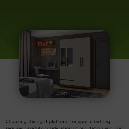
Choosing the right platform for sports betting
requires careful consideration of reputation and user