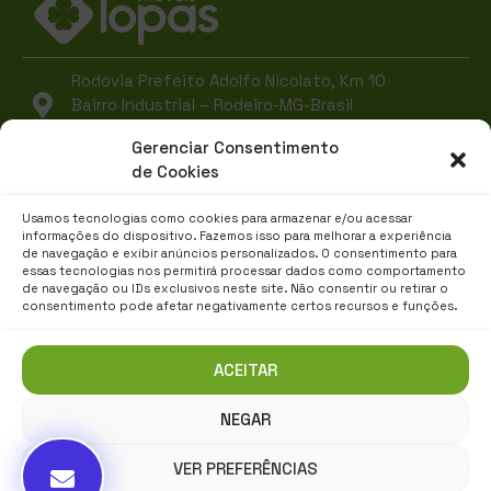
Rodovia Prefeito Adolfo Nicolato, Km 10
Bairro Industrial – Rodeiro-MG-Brasil
CEP 36510-000
Gerenciar Consentimento
de Cookies
(32) 3577-3300
lopas@grupolopas.com.br
Usamos tecnologias como cookies para armazenar e/ou acessar
informações do dispositivo. Fazemos isso para melhorar a experiência
de navegação e exibir anúncios personalizados. O consentimento para
essas tecnologias nos permitirá processar dados como comportamento
de navegação ou IDs exclusivos neste site. Não consentir ou retirar o
consentimento pode afetar negativamente certos recursos e funções.
ACEITAR
NEGAR
VER PREFERÊNCIAS
RELATÓRIO DE TRANSPARÊNCIA E IGUALDADE