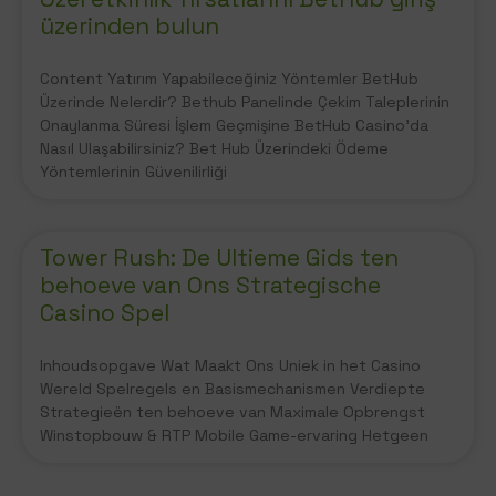
üzerinden bulun
Content Yatırım Yapabileceğiniz Yöntemler BetHub
Üzerinde Nelerdir? Bethub Panelinde Çekim Taleplerinin
Onaylanma Süresi İşlem Geçmişine BetHub Casino’da
Nasıl Ulaşabilirsiniz? Bet Hub Üzerindeki Ödeme
Yöntemlerinin Güvenilirliği
Tower Rush: De Ultieme Gids ten
behoeve van Ons Strategische
Casino Spel
Inhoudsopgave Wat Maakt Ons Uniek in het Casino
Wereld Spelregels en Basismechanismen Verdiepte
Strategieën ten behoeve van Maximale Opbrengst
Winstopbouw & RTP Mobile Game-ervaring Hetgeen