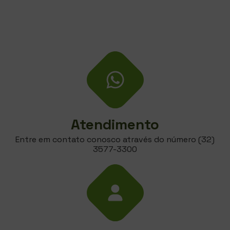
Atendimento
Entre em contato conosco através do número (32)
3577-3300