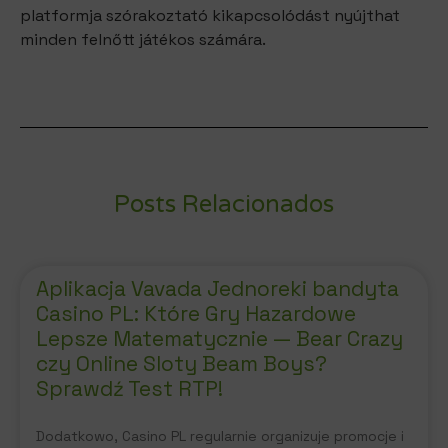
platformja szórakoztató kikapcsolódást nyújthat
minden felnőtt játékos számára.
Posts Relacionados
Aplikacja Vavada Jednoreki bandyta
Casino PL: Które Gry Hazardowe
Lepsze Matematycznie — Bear Crazy
czy Online Sloty Beam Boys?
Sprawdź Test RTP!
Dodatkowo, Casino PL regularnie organizuje promocje i