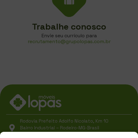
Trabalhe conosco
Envie seu currículo para
recrutamento@grupolopas.com.br
Rodovia Prefeito Adolfo Nicolato, Km 10
Bairro Industrial – Rodeiro-MG-Brasil
CEP 36510-000