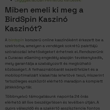
Leggyakrabban Felmerülő Kérdések
Miben emeli ki meg a
BirdSpin Kaszinó
Kaszinót?
A
birdspin
korszerű online kaszinóként érkezett be a
szektorba, amelyen a vendégek sokrétű palettájú
szórakozási lehetőségeket érhetnek el. Rendszerünk
a Curacao eGaming engedély alapján tevékenykedik,
mely garantálja a szabályozott és megbízható
közösséget. A felhasználóbarát kezelőfelület és a
mobiloptimalizált kialakítás lehetővé teszi, miszerint
tetszőleges eszközről elérhető maradjon a komplett
játékkönyvtár.
Többnyelvű támogatásunk naponta 24 órás
elérhető áll live beszélgetésen és levélben útján. A
gyors válaszidő és a szakértő asszisztencia fontos