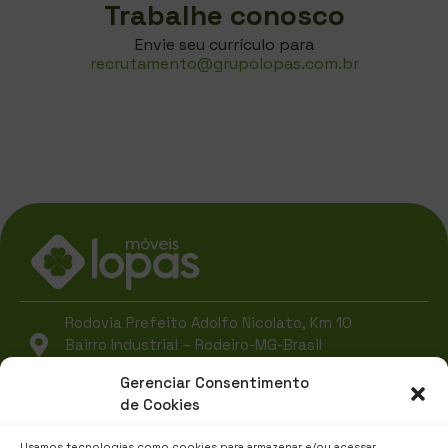
Trabalhe conosco
Envie seu currículo para
recrutamento@grupolopas.com.br
Rodovia Prefeito Adolfo Nicolato, Km 10
Bairro Industrial – Rodeiro-MG-Brasil
CEP 36510-000
Gerenciar Consentimento
de Cookies
(32) 3577-3300
lopas@grupolopas.com.br
Usamos tecnologias como cookies para armazenar e/ou acessar