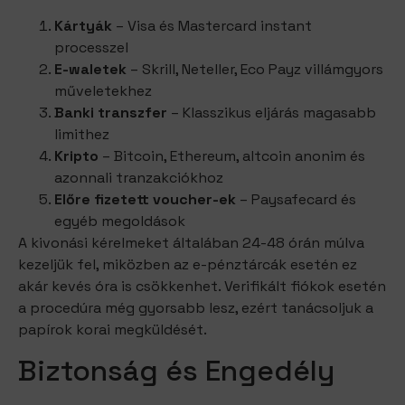
Kártyák
– Visa és Mastercard instant
processzel
E-waletek
– Skrill, Neteller, Eco Payz villámgyors
műveletekhez
Banki transzfer
– Klasszikus eljárás magasabb
limithez
Kripto
– Bitcoin, Ethereum, altcoin anonim és
azonnali tranzakciókhoz
Előre fizetett voucher-ek
– Paysafecard és
egyéb megoldások
A kivonási kérelmeket általában 24-48 órán múlva
kezeljük fel, miközben az e-pénztárcák esetén ez
akár kevés óra is csökkenhet. Verifikált fiókok esetén
a procedúra még gyorsabb lesz, ezért tanácsoljuk a
papírok korai megküldését.
Biztonság és Engedély