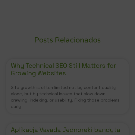
Posts Relacionados
Why Technical SEO Still Matters for
Growing Websites
Site growth is often limited not by content quality
alone, but by technical issues that slow down
crawling, indexing, or usability. Fixing those problems
early
Aplikacja Vavada Jednoreki bandyta