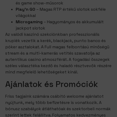
és game show-műsorok
Play’n GO
– Magas RTP értékű slotok sokféle
világokkal
Microgaming
– Hagyományos és akkumulált
jackpot slotok
Az valódi kaszinó szekciónkban professzionális
krupiék vezetik a kerék, blackjack, punto banco és
póker asztalokat. A Full magas felbontású minőségű
stream és a multi-kamerás vetítés szavatolja az
autentikus casino atmoszférát. A fogadási összegek
széles választéka kezdő és haladó résztvevők részére
mind megfelelő lehetőségeket kínál.
Ajánlatok és Promóciók
Friss tagjaink számára csábító welcome ajánlatot
nyújtunk, mely több befizetésre is vonatkozik. A
bónusz szabályok átláthatóak és szektorbeli normák
szerint lettek felállítva. Folyamatos kedvezményes