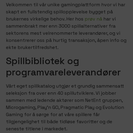
Velkommen til vår unike gamingplattform hvor vi har
skapt en fullstendig spillopplevelse bygget på
brukernes virkelige behov. Her hos
prøv nå
har vi
sammenbrakt mer enn 3000 spillalternativer fra
sektorens mest velrenommerte leverandører, og vi
konsentrerer oss på hurtig transaksjon, åpen info og
ekte brukertilfredshet.
Spillbibliotek og
programvareleverandører
Vårt eget spillkatalog utgjør et grundig sammensatt
seleksjon fra over enn 40 spillutviklere. Vi jobber
sammen med ledende aktører som NetEnt gruppen,
Microgaming, Play’n GO, Pragmatic Play og Evolution
Gaming for å sørge for at våre spillere får
tilgjengelighet til både tidløse favoritter og de
seneste titlene i markedet.