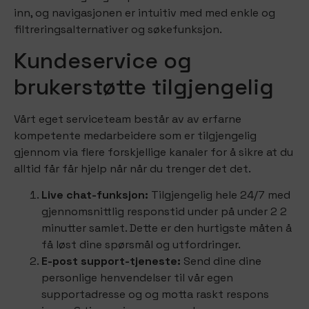
inn, og navigasjonen er intuitiv med med enkle og
filtreringsalternativer og søkefunksjon.
Kundeservice og
brukerstøtte tilgjengelig
Vårt eget serviceteam består av av erfarne
kompetente medarbeidere som er tilgjengelig
gjennom via flere forskjellige kanaler for å sikre at du
alltid får får hjelp når når du trenger det det.
Live chat-funksjon:
Tilgjengelig hele 24/7 med
gjennomsnittlig responstid under på under 2 2
minutter samlet. Dette er den hurtigste måten å
få løst dine spørsmål og utfordringer.
E-post support-tjeneste:
Send dine dine
personlige henvendelser til vår egen
supportadresse og og motta raskt respons