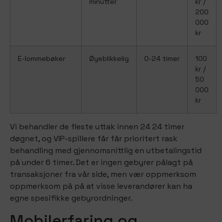
minutter
kr /
200
000
kr
E-lommebøker
Øyeblikkelig
0-24 timer
100
kr /
50
000
kr
Vi behandler de fleste uttak innen 24 24 timer
døgnet, og VIP-spillere får får prioritert rask
behandling med gjennomsnittlig en utbetalingstid
på under 6 timer. Det er ingen gebyrer pålagt på
transaksjoner fra vår side, men vær oppmerksom
oppmerksom på på at visse leverandører kan ha
egne spesifikke gebyrordninger.
Mobilerfaring og