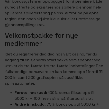
Vår bonussystem er oppbygget for å premiere både
nyregistrerte og eksisterende spillere gjennom hele
spillerens spillererfaring på oss. Vi tror på på åpne
regler uten noen skjulte klausuler eller urettmessige
gjennomspillingskrav.
Velkomstpakke for nye
medlemmer
Idet du registrerer deg deg hos vårt casino, får du
adgang til en sjenerøs startpakke som spenner seg
utover de tre første tre tre første innbetalinger. Den
fullstendige bonusverdien kan komme opp i inntil 15
000 kr samt 200 gratisspinn på spesifikke
spilleautomater.
Første innskudd:
100% bonustilbud opptil
5000 kr + 100 free spins på Starburst slot
Andre innskudd:
75% bonus opptil 5000 kr +