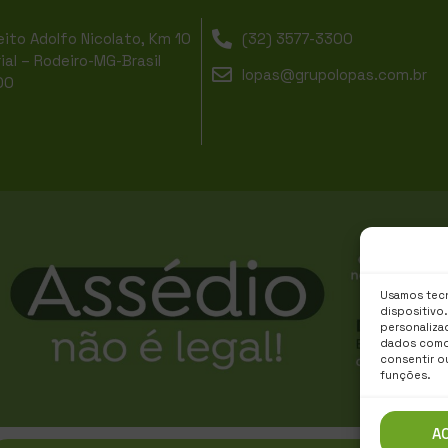
ito Adolfo Nicolato, Km 10
(32) 3577-3300
rial – Rodeiro-MG-Brasil
lopas@grupolopas.com.br
00
Usamos tecn
dispositivo
personaliza
dados como 
consentir o
funções.
A