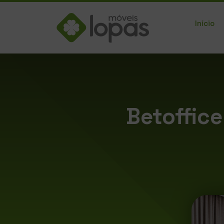
Início
Betoffice