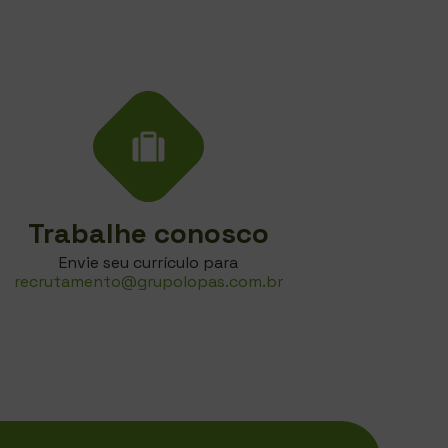
Trabalhe conosco
Envie seu currículo para
recrutamento@grupolopas.com.br