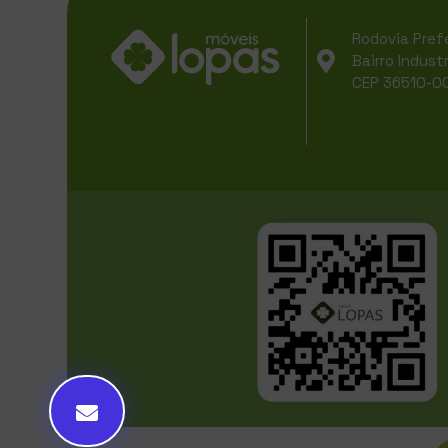
Rodovia Prefe
Bairro Indust
CEP 36510-0