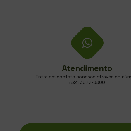
Atendimento
Entre em contato conosco através do nú
(32) 3577-3300